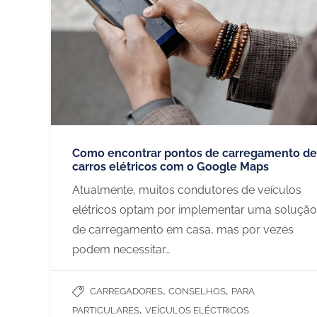
CHARGEGURU – PORTUGAL
SERVIÇO
Como encontrar pontos de carregamento de
carros elétricos com o Google Maps
Contate-nos
Moradias
Atualmente, muitos condutores de veículos
Sobre nós
Condomini
elétricos optam por implementar uma solução
Para se tornar parceiro
Frotas e e
de carregamento em casa, mas por vezes
Trabalhe connosco
Hoteis, re
podem necessitar…
Português (Portugal)
,
,
CARREGADORES
CONSELHOS
PARA
Parceiros de:
,
PARTICULARES
VEÍCULOS ELÉCTRICOS