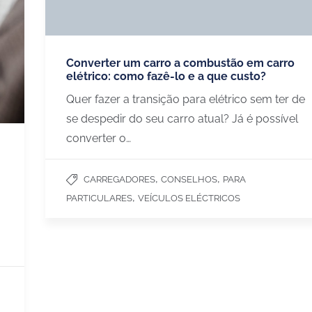
Converter um carro a combustão em carro
elétrico: como fazê-lo e a que custo?
Quer fazer a transição para elétrico sem ter de
se despedir do seu carro atual? Já é possível
converter o…
S
BLOG
,
,
Escolher o seu carregador
CARREGADORES
CONSELHOS
PARA
os
Estudos de caso
,
PARTICULARES
VEÍCULOS ELÉCTRICOS
mpresas
Poupanças carro elétrico
staurantes e comercios
Todos os artigos