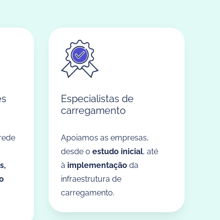
es
Especialistas de
carregamento
rede
Apoiamos as empresas,
desde o
estudo inicial
, até
s,
à
implementação
da
o
infraestrutura de
carregamento.