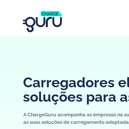
Borne de rechar
Carregadores el
soluções para 
pour les entrep
A ChargeGuru acompanha as empresas na sua
as suas soluções de carregamento adaptadas