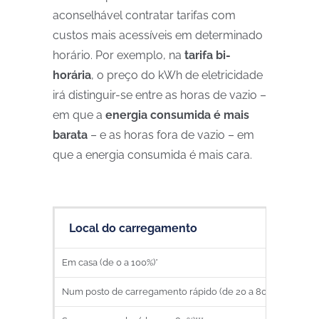
aconselhável contratar tarifas com
custos mais acessíveis em determinado
horário. Por exemplo, na
tarifa bi-
horária
, o preço do kWh de eletricidade
irá distinguir-se entre as horas de vazio –
em que a
energia consumida é mais
barata
– e as horas fora de vazio – em
que a energia consumida é mais cara.
Local do carregamento
Cu
Em casa (de 0 a 100%)*
13,94
Num posto de carregamento rápido (de 20 a 80%)**
33,9