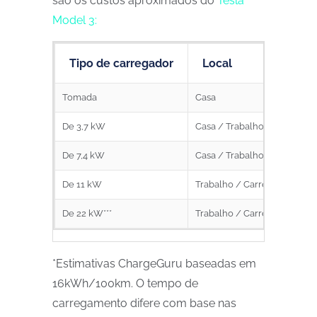
são os custos aproximados do
Tesla
Model 3:
Tipo de carregador
Local
Tomada
Casa
De 3,7 kW
Casa / Trabalho
De 7,4 kW
Casa / Trabalho/ Carregado
De 11 kW
Trabalho / Carregadores Pú
De 22 kW***
Trabalho / Carregadores Pú
*Estimativas ChargeGuru baseadas em
16kWh/100km. O tempo de
carregamento difere com base nas