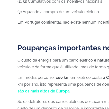
(1), (2) Cumulativos com os incentivos nacionais
(3) Aquando a compra de um veículo elétrico
Em Portugal continental, não existe nenhum incent
Poupanças importantes n
O custo da energia para um carro elétrico
é natur
veículo e da forma que é utilizado, mas de forma g
Em média, percorrer
100 km
em elétrico custa
2 €
km por ano, isto representa uma poupança de
900
são os mais altos de Europa
.
Se os detratores dos carros elétricos destacam mu
custo de um deposito de gasolina, é importante s