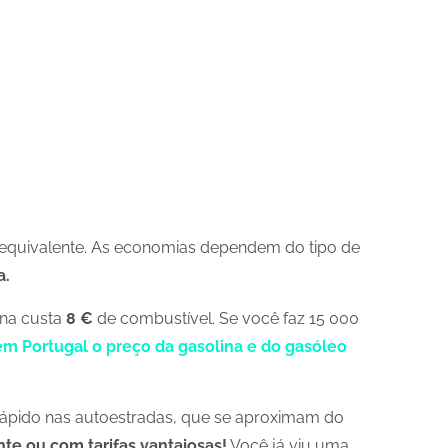
equivalente. As economias dependem do tipo de
a.
ina custa
8 €
de combustível. Se você faz 15 000
 em Portugal o preço da gasolina e do gasóleo
o rápido nas autoestradas, que se aproximam do
te ou com tarifas vantajosas!
Você já viu uma