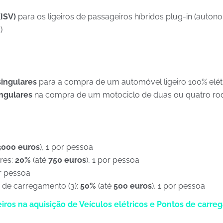
(
ISV)
para os ligeiros de passageiros híbridos plug-in (auto
)
singulares
para a compra de um automóvel ligeiro 100% elétr
ingulares
na compra de um motociclo de duas ou quatro roda
000 euros
), 1 por pessoa
res:
20%
(até
750 euros
), 1 por pessoa
or pessoa
o de carregamento (3):
50%
(até
500 euros
), 1 por pessoa
iros na aquisição de Veículos elétricos e Pontos de carr