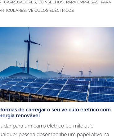
,
,
,
CARREGADORES
CONSELHOS
PARA EMPRESAS
PARA
,
ARTICULARES
VEÍCULOS ELÉCTRICOS
VEÍCULOS ELETRICOS
 formas de carregar o seu veículo elétrico com
Carros elétricos
nergia renovável
Carros híbrido plug-in
udar para um carro elétrico permite que
Veículos elétricos de mercadorias
ualquer pessoa desempenhe um papel ativo na