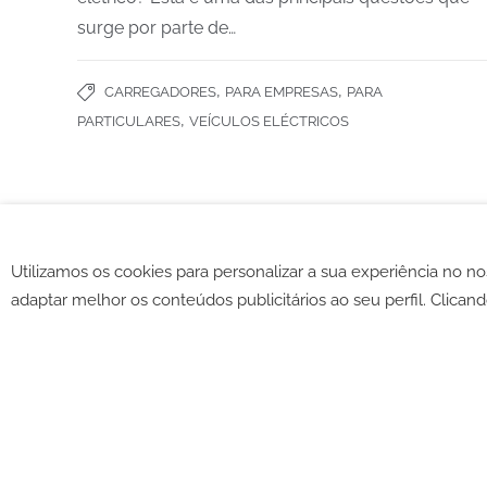
surge por parte de…
Português (Portugal)
,
,
Parceiros de:
CARREGADORES
PARA EMPRESAS
PARA
,
PARTICULARES
VEÍCULOS ELÉCTRICOS
Utilizamos os cookies para personalizar a sua experiência no n
©2026 -
CGV
-
Política de c
adaptar melhor os conteúdos publicitários ao seu perfil. Clicand