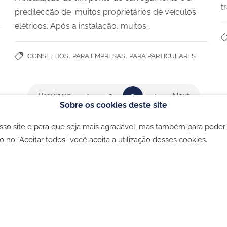
t
predilecção de muitos proprietários de veículos
elétricos. Após a instalação, muitos…
,
,
CONSELHOS
PARA EMPRESAS
PARA PARTICULARES
Previous
1
2
3
4
Next
Sobre os cookies deste site
osso site e para que seja mais agradável, mas também para poder
ookies
-
Política de privacidade
-
Livro de Reclamações
o no “Aceitar todos” você aceita a utilização desses cookies.