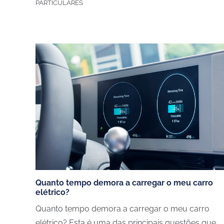
PARTICULARES
CHARGEGURU – PORTUGAL
SERVIÇO
Contate-nos
Moradias
Quanto tempo demora a carregar o meu carro
Sobre nós
Condomini
elétrico?
Para se tornar parceiro
Frotas e e
Quanto tempo demora a carregar o meu carro
Trabalhe connosco
Hoteis, re
elétrico? Esta é uma das principais questões que