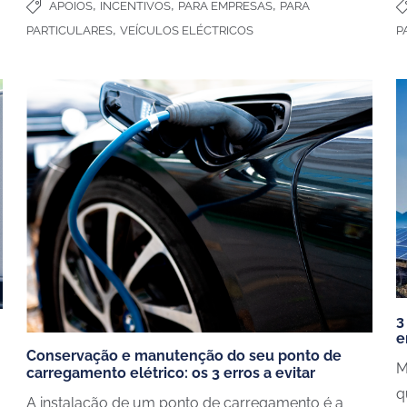
,
,
,
APOIOS
INCENTIVOS
PARA EMPRESAS
PARA
,
PARTICULARES
VEÍCULOS ELÉCTRICOS
P
S
BLOG
3
Escolher o seu carregador
e
os
Estudos de caso
Conservação e manutenção do seu ponto de
M
mpresas
Poupanças carro elétrico
carregamento elétrico: os 3 erros a evitar
q
staurantes e comercios
Todos os artigos
A instalação de um ponto de carregamento é a