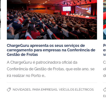
ChargeGuru apresenta os seus serviços de
P
carregamento para empresas na Conferência de
e
Gestão de Frotas
v
A ChargeGuru é patrocinadora oficial da
C
Conferência de Gestão de Frotas, que este ano, se
e
irá realizar no Porto e…
d
,
,
NOVIDADES
PARA EMPRESAS
VEÍCULOS ELÉCTRICOS
E