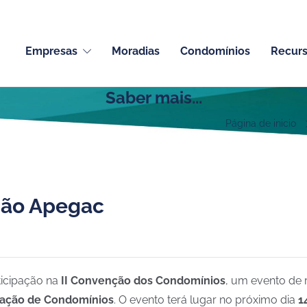
Empresas
Moradias
Condomínios
Recur
Saber mais...
Página de inicio
ção Apegac
icipação na
II Convenção dos Condomínios
, um evento de 
ração de Condomínios
. O evento terá lugar no próximo dia
1