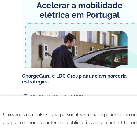
Contate-nos
Moradias
Sobre nós
Condomini
Para se tornar parceiro
Frotas e e
Trabalhe connosco
Hoteis, re
Português (Portugal)
Parceiros de:
ChargeGuru e LDC Group anunciam parceria
estratégica
,
CONDOMINIOS
NOVIDADES
Utilizamos os cookies para personalizar a sua experiência no n
©2026 -
CGV
-
Política de c
adaptar melhor os conteúdos publicitários ao seu perfil. Clicand