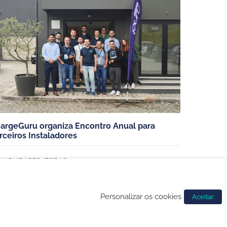
Carros elétricos
Carros híbrido plug-in
Veículos elétricos de mercadorias
argeGuru organiza Encontro Anual para
rceiros Instaladores
,
NOVIDADES
TODAS
Personalizar os cookies
Aceitar