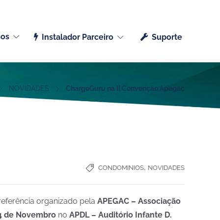
Português (Portugal)
sos
Instalador Parceiro
Suporte
NOVIDADES
ChargeGuru na II Convenção Apegac
,
CONDOMINIOS
NOVIDADES
referência organizado pela
APEGAC – Associação
4 de Novembro
no
APDL – Auditório Infante D.