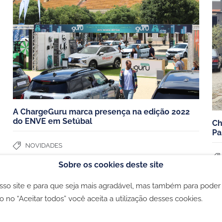
Escolher o seu carregador
os
Estudos de caso
mpresas
Poupanças carro elétrico
staurantes e comercios
Todos os artigos
A ChargeGuru marca presença na edição 2022
do ENVE em Setúbal
Ch
Pa
NOVIDADES
Sobre os cookies deste site
osso site e para que seja mais agradável, mas também para poder
ookies
-
Política de privacidade
-
Livro de Reclamações
o no “Aceitar todos” você aceita a utilização desses cookies.