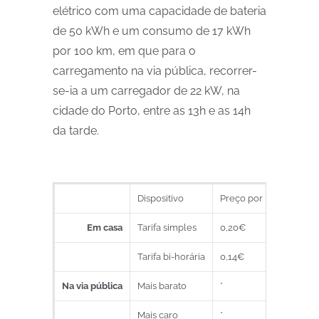
elétrico com uma capacidade de bateria
de 50 kWh e um consumo de 17 kWh
por 100 km, em que para o
carregamento na via pública, recorrer-
se-ia a
um carregador de 22 kW, na
cidade do Porto, entre as 13h e as 14h
da tarde.
Dispositivo
Preço por kWh
Pre
Em casa
Tarifa simples
0,20€
10 
Tarifa bi-horária
0,14€
7 €
Na via pública
Mais barato
*
15,
Mais caro
*
32,