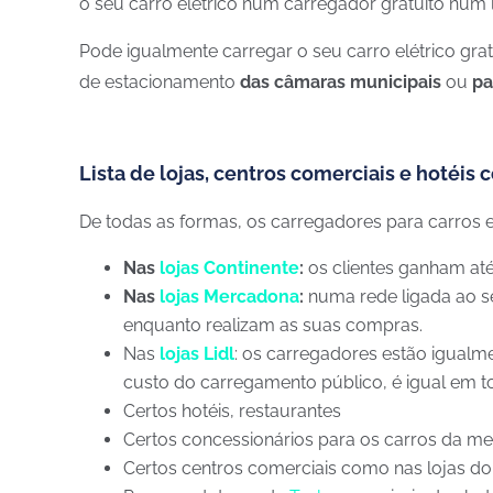
o seu carro elétrico num carregador gratuito num 
Pode igualmente carregar o seu carro elétrico gr
de estacionamento
das câmaras municipais
ou
pa
Lista de lojas, centros comerciais e hotéis
De todas as formas, os carregadores para carros e
Nas
lojas Continente
:
os clientes ganham at
Nas
lojas Mercadona
:
numa rede ligada ao se
enquanto realizam as suas compras.
Nas
lojas
Lidl
: os carregadores estão igualm
custo do carregamento público, é igual em to
Certos hotéis, restaurantes
Certos concessionários para os carros da 
Certos centros comerciais como nas lojas do 