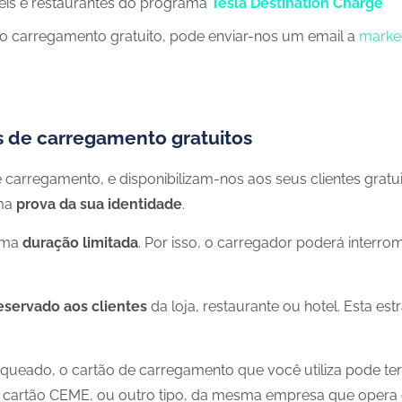
téis e restaurantes do programa
Tesla Destination Charge
 o carregamento gratuito, pode enviar-nos um email a
marke
s de carregamento gratuitos
 carregamento, e disponibilizam-nos aos seus clientes grat
uma
prova da sua identidade
.
 uma
duração limitada
. Por isso, o carregador poderá interr
eservado aos clientes
da loja, restaurante ou hotel. Esta e
oqueado, o cartão de carregamento que você utiliza pode t
um cartão CEME, ou outro tipo, da mesma empresa que opera