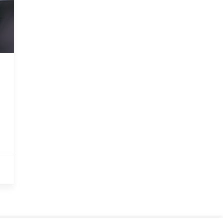
VEÍCULOS ELETRICOS
Carros elétricos
Carros híbrido plug-in
Veículos elétricos de mercadorias