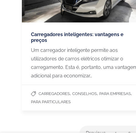
CHARGEGURU – PORTUGAL
SERVIÇO
Carregadores inteligentes: vantagens e
preços
Contate-nos
Moradias
Um carregador inteligente permite aos
Sobre nós
Condomini
utilizadores de carros elétricos otimizar o
Para se tornar parceiro
Frotas e e
carregamento. Esta é, portanto, uma vantage
Trabalhe connosco
Hoteis, re
adicional para economizar…
Português (Portugal)
,
,
,
CARREGADORES
CONSELHOS
PARA EMPRESAS
Parceiros de:
PARA PARTICULARES
Previous
1
2