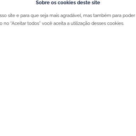
Sobre os cookies deste site
osso site e para que seja mais agradável, mas também para poder
ookies
-
Política de privacidade
-
Livro de Reclamações
o no “Aceitar todos” você aceita a utilização desses cookies.