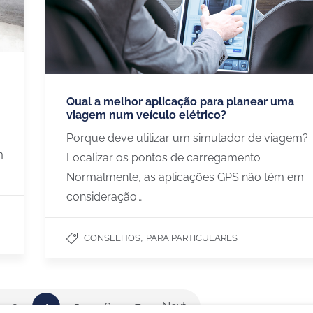
S
BLOG
Qual a melhor aplicação para planear uma
Escolher o seu carregador
viagem num veículo elétrico?
os
Estudos de caso
Porque deve utilizar um simulador de viagem?
mpresas
Poupanças carro elétrico
m
Localizar os pontos de carregamento
staurantes e comercios
Todos os artigos
Normalmente, as aplicações GPS não têm em
consideração…
,
CONSELHOS
PARA PARTICULARES
3
4
5
6
7
Next