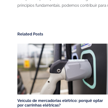
princípios fundamentais, podemos contribuir para 
Related Posts
CHARGEGURU – PORTUGAL
SERVIÇO
Contate-nos
Moradias
Sobre nós
Condomini
Para se tornar parceiro
Frotas e e
Trabalhe connosco
Hoteis, re
Português (Portugal)
Parceiros de:
Veículo de mercadorias elétrico: porquê optar
por carrinhas elétricas?