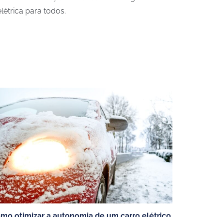
étrica para todos.
VEÍCULOS ELETRICOS
Carros elétricos
Carros híbrido plug-in
Veículos elétricos de mercadorias
mo otimizar a autonomia de um carro elétrico