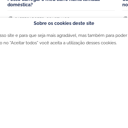
doméstica?
no
,
CARREGADORES
CONSELHOS
Sobre os cookies deste site
osso site e para que seja mais agradável, mas também para poder
ookies
-
Política de privacidade
-
Livro de Reclamações
o no “Aceitar todos” você aceita a utilização desses cookies.