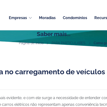
Empresas
Moradias
Condomínios
Recur
Saber mais...
Página de inicio
PARA PARTICULARES
Como gar
a no carregamento de veículos 
mais evidente, e com ele surge a necessidade de entender c
 carros elétricos não representam apenas conveniência t