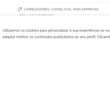
,
,
,
CARREGADORES
CONSELHOS
PARA EMPRESAS
VEÍCULOS ELÉCTRICOS
Utilizamos os cookies para personalizar a sua experiência no n
©2026 -
CGV
-
Política de c
adaptar melhor os conteúdos publicitários ao seu perfil. Clicand