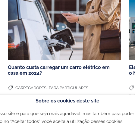
Escolher o seu carregador
os
Estudos de caso
mpresas
Poupanças carro elétrico
staurantes e comercios
Todos os artigos
Quanto custa carregar um carro elétrico em
El
casa em 2024?
o 
,
CARREGADORES
PARA PARTICULARES
EL
Sobre os cookies deste site
osso site e para que seja mais agradável, mas também para poder
ookies
-
Política de privacidade
-
Livro de Reclamações
o no “Aceitar todos” você aceita a utilização desses cookies.