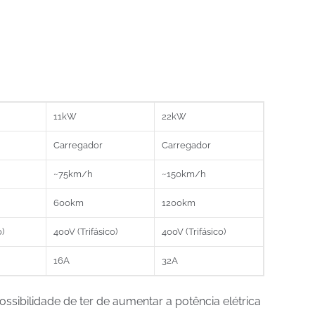
11kW
22kW
Carregador
Carregador
~75km/h
~150km/h
600km
1200km
)
400V (Trifásico)
400V (Trifásico)
16A
32A
sibilidade de ter de aumentar a potência elétrica