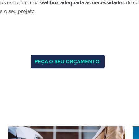
amos escolher uma
wallbox adequada às necessidades
de c
 o seu projeto.
PEÇA O SEU ORÇAMENTO
S
BLOG