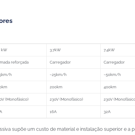
ores
2 kW
3.7kW
7,4kW
mada reforçada
Carregador
Carregador
5km/h
~25km/h
~50km/h
0km
200km
400km
0V (Monofásico)
230V (Monofásico)
230V (Monofásico
A
16A
32A
a supõe um custo de material e instalação superior e a pos