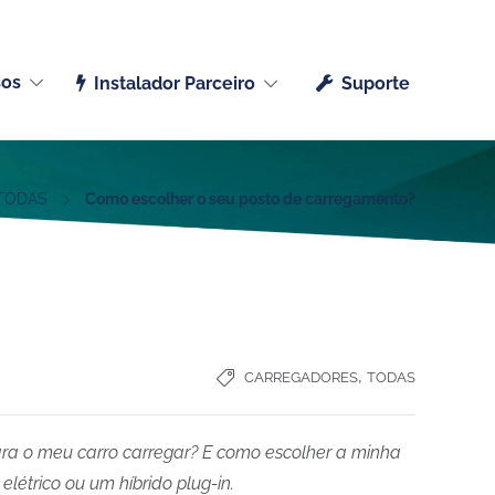
Português (Portugal)
sos
Instalador Parceiro
Suporte
TODAS
Como escolher o seu posto de carregamento?
,
CARREGADORES
TODAS
ara o meu carro carregar?
E como escolher a minha
trico ou um híbrido plug-in.