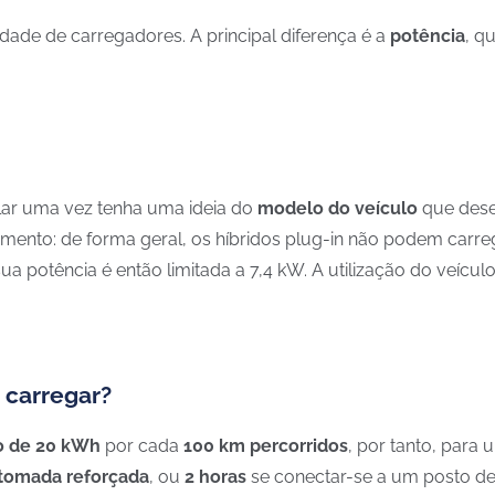
ade de carregadores. A principal diferença é a
potência
, q
lar uma vez tenha uma ideia do
modelo do veículo
que dese
ento: de forma geral, os híbridos plug-in não podem carrega
sua potência é então limitada a 7,4 kW. A utilização do veícu
 carregar?
 de 20 kWh
por cada
100 km percorridos
, por tanto, para
tomada reforçada
, ou
2 horas
se conectar-se a um posto d