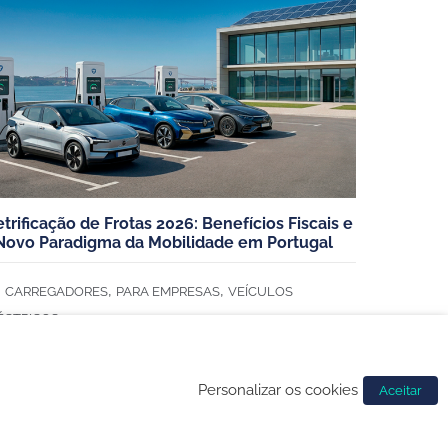
Carros elétricos
Carros híbrido plug-in
Veículos elétricos de mercadorias
etrificação de Frotas 2026: Benefícios Fiscais e
Novo Paradigma da Mobilidade em Portugal
,
,
CARREGADORES
PARA EMPRESAS
VEÍCULOS
ÉCTRICOS
Personalizar os cookies
Aceitar