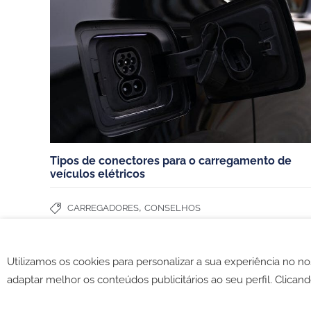
Contate-nos
Moradias
Sobre nós
Condomini
Para se tornar parceiro
Frotas e e
Trabalhe connosco
Hoteis, re
Português (Portugal)
Parceiros de:
Tipos de conectores para o carregamento de
veículos elétricos
,
CARREGADORES
CONSELHOS
Utilizamos os cookies para personalizar a sua experiência no n
©2026 -
CGV
-
Política de c
adaptar melhor os conteúdos publicitários ao seu perfil. Clicand