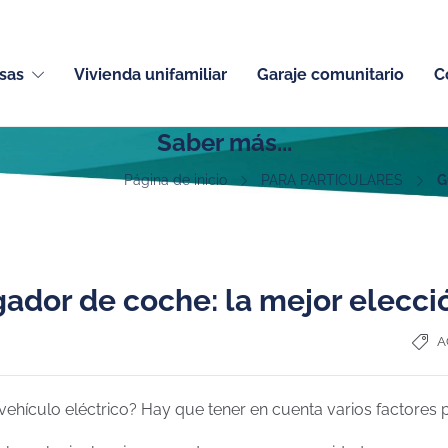
sas
Vivienda unifamiliar
Garaje comunitario
C
Saber más...
Página de inicio
PARA PARTICULARES
G
ador de coche: la mejor elecci
A
hículo eléctrico? Hay que tener en cuenta varios factores 