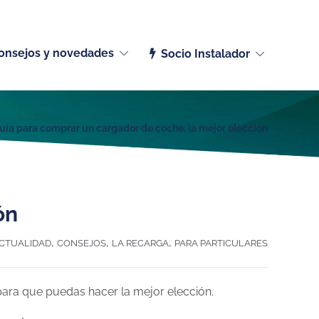
Español (España)
onsejos y novedades
Socio Instalador
uía para comprar un cargador de coche: la mejor elección
ón
,
,
,
CTUALIDAD
CONSEJOS
LA RECARGA
PARA PARTICULARES
para que puedas hacer la mejor elección.