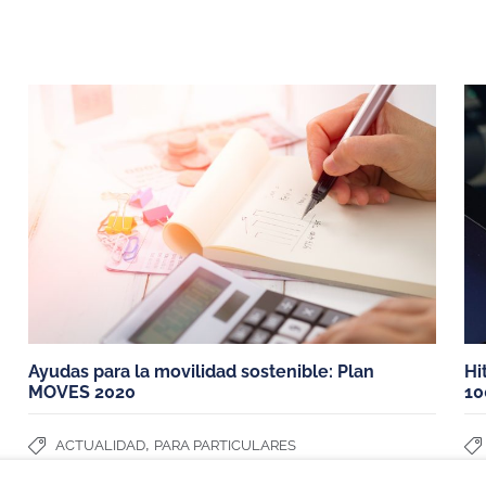
ICIOS
PUNTOS DE RECARGA
VEHÍCULOS 
¿Cómo debería ser mi punto de
Coches eléctri
recarga
Tesla Model 3
Modelos de cargadores
Fiat 500
s y
Tesla model Y
MG4
Dacia Spring
Ayudas para la movilidad sostenible: Plan
Hi
MOVES 2020
10
,
ACTUALIDAD
PARA PARTICULARES