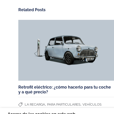
Related Posts
CHARGEGURU ESPAÑA
NUESTROS SERV
Contáctanos
Vivienda unifamiliar
Sobre ChargeGuru
Garaje comunitario
Trabaja con nosotros
Empresas
PRENSA
Hoteles, restaurante
comercios
Español (España)
Miembros de:
Retrofit eléctrico: ¿cómo hacerlo para tu coche
y a qué precio?
,
,
LA RECARGA
PARA PARTICULARES
VEHÍCULOS
ELÉCTRICOS