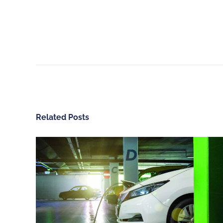
Related Posts
CHARGEGURU ESPAÑA
NUESTROS SERV
Contáctanos
Vivienda unifamiliar
Sobre ChargeGuru
Garaje comunitario
Trabaja con nosotros
Empresas
PRENSA
Hoteles, restaurante
comercios
Español (España)