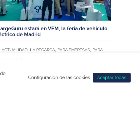
argeGuru estará en VEM, la feria de vehículo
éctrico de Madrid
,
,
,
ACTUALIDAD
LA RECARGA
PARA EMPRESAS
PARA
RTICULARES
ndo
Configuración de las cookies
Aceptar todas