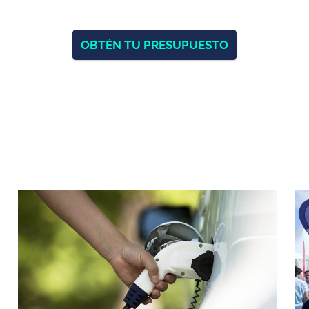
OBTÉN TU PRESUPUESTO
ICIOS
PUNTOS DE RECARGA
VEHÍCULOS 
¿Cómo debería ser mi punto de
Coches eléctri
recarga
Tesla Model 3
Modelos de cargadores
Fiat 500
s y
Tesla model Y
MG4
Dacia Spring