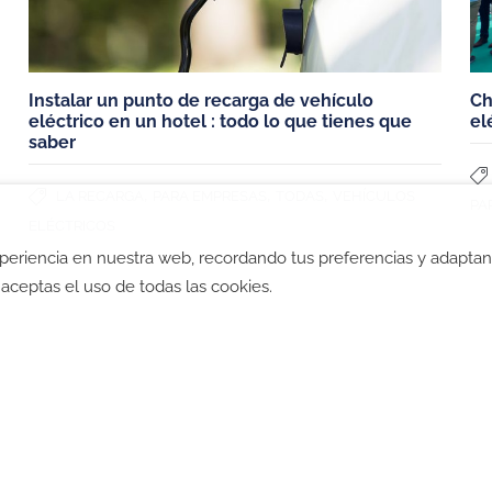
Instalar un punto de recarga de vehículo
Ch
eléctrico en un hotel : todo lo que tienes que
el
saber
,
,
,
LA RECARGA
PARA EMPRESAS
TODAS
VEHÍCULOS
PA
ELÉCTRICOS
xperiencia en nuestra web, recordando tus preferencias y adapta
ad
-
Política de Cookies
-
Política SGI
-
CGV
-
CGV B2B
-
TyC
", aceptas el uso de todas las cookies.