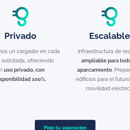
Privado
Escalabl
mos un cargador en cada
Infraestructura de re
 solicitada, ofreciendo
ampliable para tod
n
uso privado, con
aparcamiento
. Prepa
sponibilidad 100%.
edificios para el futuro
movilidad eléctric
Pide tu valoración