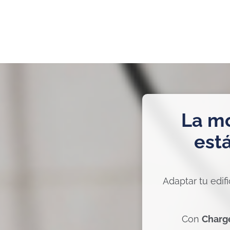
La mo
está
Adaptar tu edif
Con
Charg