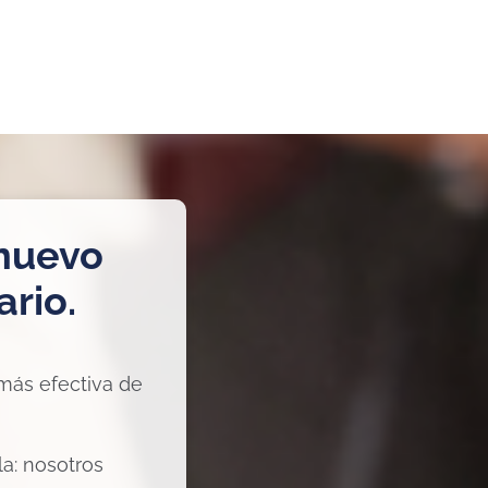
 nuevo
ario.
 más efectiva de
la: nosotros