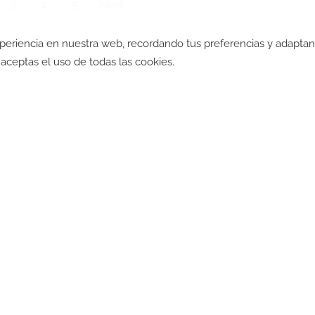
3
4
5
Next
xperiencia en nuestra web, recordando tus preferencias y adapta
ad
-
Política de Cookies
-
Política SGI
-
CGV
-
CGV B2B
-
TyC
", aceptas el uso de todas las cookies.