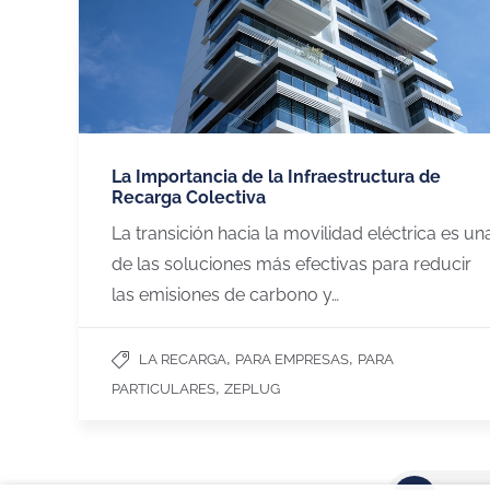
CHARGEGURU ESPAÑA
NUESTROS SERV
Contáctanos
Vivienda unifamiliar
La Importancia de la Infraestructura de
Sobre ChargeGuru
Garaje comunitario
Recarga Colectiva
Trabaja con nosotros
Empresas
La transición hacia la movilidad eléctrica es un
PRENSA
Hoteles, restaurante
de las soluciones más efectivas para reducir
comercios
las emisiones de carbono y…
Español (España)
Miembros de:
,
,
LA RECARGA
PARA EMPRESAS
PARA
,
PARTICULARES
ZEPLUG