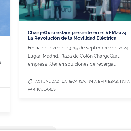
ICIOS
PUNTOS DE RECARGA
VEHÍCULOS 
ChargeGuru estará presente en el VEM2024:
La Revolución de la Movilidad Eléctrica
¿Cómo debería ser mi punto de
Coches eléctri
Fecha del evento: 13-15 de septiembre de 2024
recarga
Tesla Model 3
Lugar: Madrid, Plaza de Colón ChargeGuru,
Modelos de cargadores
Fiat 500
a
empresa líder en soluciones de recarga…
s y
Tesla model Y
MG4
Dacia Spring
,
,
,
ACTUALIDAD
LA RECARGA
PARA EMPRESAS
PARA
PARTICULARES