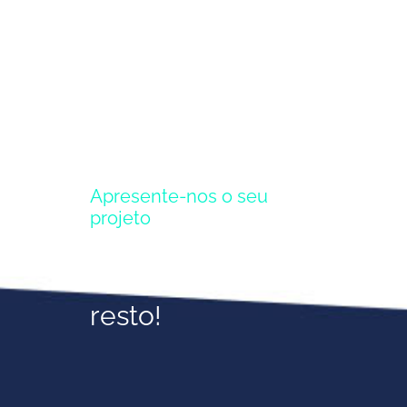
Apresente-nos o seu
projeto
Nós tratamos do
resto!