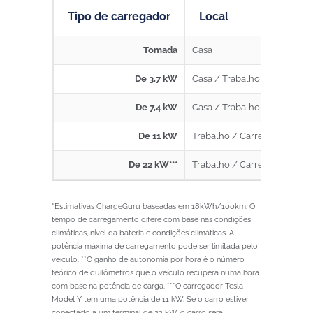
Tipo de carregador
Local
Tomada
Casa
De 3,7 kW
Casa / Trabalho
De 7,4 kW
Casa / Trabalho/ Carregado
De 11 kW
Trabalho / Carregadores Pú
De 22 kW***
Trabalho / Carregadores Pú
*Estimativas ChargeGuru baseadas em 18kWh/100km. O
tempo de carregamento difere com base nas condições
climáticas, nível da bateria e condições climáticas. A
potência máxima de carregamento pode ser limitada pelo
veículo. **O ganho de autonomia por hora é o número
teórico de quilómetros que o veículo recupera numa hora
com base na potência de carga. ***O carregador Tesla
Model Y tem uma potência de 11 kW. Se o carro estiver
conectado a um terminal de 22 kW, o carro será