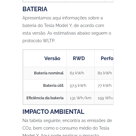
BATERIA
Apresentamos aqui informações sobre a
bateria do Tesla Model Y, de acordo com
esta versão. As estimativas abaixo seguem o
protocolo WLTP.
Versão
RWD
Performance
Bateria nominal
62 kWh
82 kWh
Bateria útil
57,5 kWh
77 kWh
Eficiência da bateria
131 Wh/km
159 Wh/km
IMPACTO AMBIENTAL
Na tabela seguinte, encontra as emissões de
CO2, bem como o consumo médio do Tesla
Model Y. Aqui pode analisar o impacto