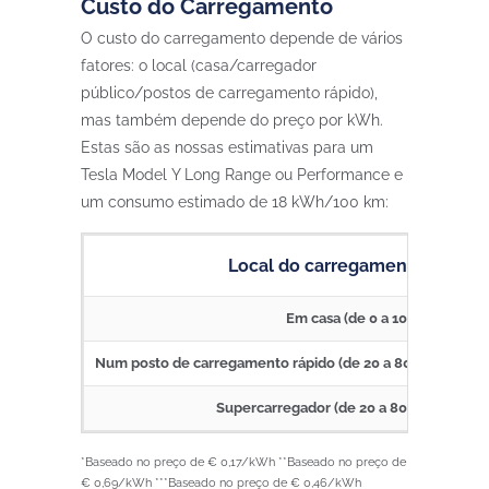
Custo do Carregamento
O custo do carregamento depende de vários
fatores: o local (casa/carregador
público/postos de carregamento rápido),
mas também depende do preço por kWh.
Estas são as nossas estimativas para um
Tesla Model Y Long Range ou Performance e
um consumo estimado de 18 kWh/100 km:
Local do carregamento
Cu
Em casa (de 0 a 100%)*
13,9
Num posto de carregamento rápido (de 20 a 80%)**
33,9
Supercarregador (de 20 a 80%)***
22,6
*Baseado no preço de € 0,17/kWh **Baseado no preço de
€ 0,69/kWh ***Baseado no preço de € 0,46/kWh