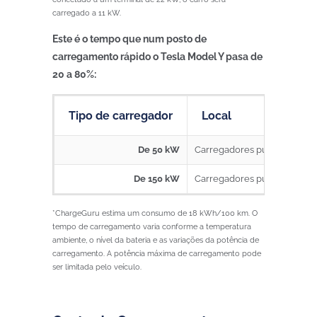
carregado a 11 kW.
Este é o tempo que num posto de
carregamento rápido o Tesla Model Y pasa de
20 a 80%:
Tipo de carregador
Local
De 50 kW
Carregadores públicos
6
De 150 kW
Carregadores públicos
2
*ChargeGuru estima um consumo de 18 kWh/100 km. O
tempo de carregamento varia conforme a temperatura
ambiente, o nível da bateria e as variações da potência de
carregamento. A potência máxima de carregamento pode
ser limitada pelo veículo.