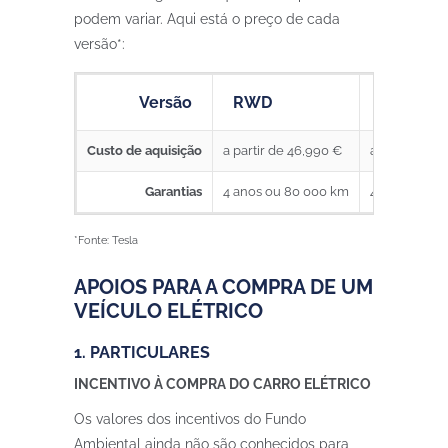
podem variar. Aqui está o preço de cada
versão*:
Versão
RWD
Perform
Custo de aquisição
a partir de 46,990 €
a partir de 
Garantias
4 anos ou 80 000 km
4 anos ou 8
*Fonte: Tesla
APOIOS PARA A COMPRA DE UM
VEÍCULO ELÉTRICO
1. PARTICULARES
INCENTIVO À COMPRA DO CARRO ELÉTRICO
Os valores dos incentivos do Fundo
Ambiental ainda não são conhecidos para