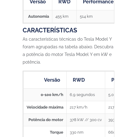
Versão
RWD
Performance
Gra
Autonomia
455 km
514 km
533 km
CARACTERÍSTICAS
As características técnicas do Tesla Model Y
foram agrupadas na tabela abaixo. Descubra
a potência do motor Tesla Model Y em kW e
potência.
Versão
RWD
Performan
0-100 km/h
6,9 segundos
5,0 segundos
Velocidade máxima
217 km/h
217 km/h
Potência do motor
378 kW // 300 cv
393 kW // 424 
Torque
330 nm
660 nm