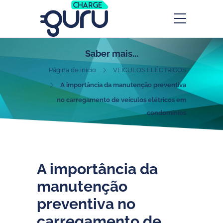
Saber mais...
Página de inicio
VEÍCULOS ELÉCTRICOS
A importância da manutenção preventiva
no carregamento de veículos elétricos em
condomínios
A importância da
manutenção
preventiva no
carregamento de