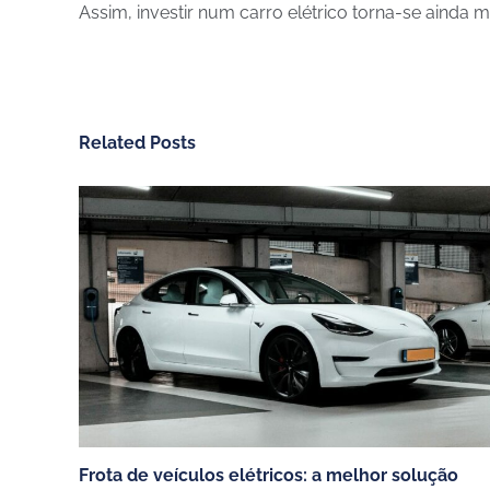
Assim, investir num carro elétrico torna-se ainda 
Related Posts
CHARGEGURU – PORTUGAL
SERVIÇO
Contate-nos
Moradias
Sobre nós
Condomini
Para se tornar parceiro
Frotas e e
Trabalhe connosco
Hoteis, re
Português (Portugal)
Parceiros de:
Frota de veículos elétricos: a melhor solução