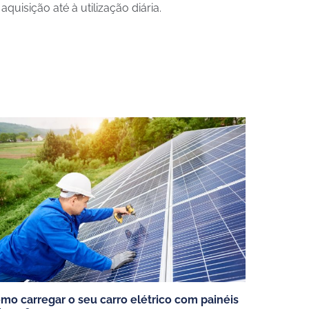
quisição até à utilização diária.
VEÍCULOS ELETRICOS
Carros elétricos
Carros híbrido plug-in
Veículos elétricos de mercadorias
mo carregar o seu carro elétrico com painéis