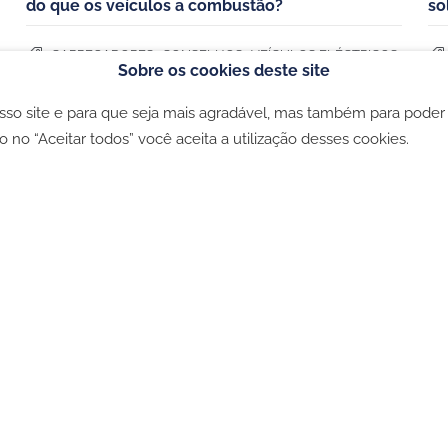
do que os veículos a combustão?
so
,
,
CARREGADORES
CONSELHOS
VEÍCULOS ELÉCTRICOS
Sobre os cookies deste site
osso site e para que seja mais agradável, mas também para poder
ookies
-
Política de privacidade
-
Livro de Reclamações
o no “Aceitar todos” você aceita a utilização desses cookies.