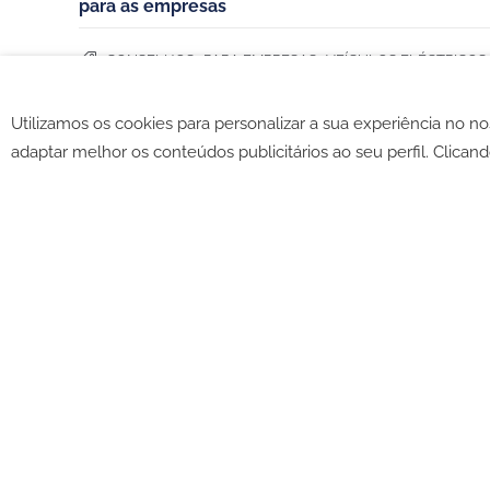
para as empresas
,
,
CONSELHOS
PARA EMPRESAS
VEÍCULOS ELÉCTRICOS
Utilizamos os cookies para personalizar a sua experiência no n
©2026 -
CGV
-
Política de c
adaptar melhor os conteúdos publicitários ao seu perfil. Clicand