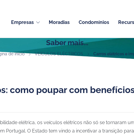
Empresas
Moradias
Condomínios
Recur
Saber mais...
ina de inicio
VEÍCULOS ELÉCTRICOS
Carros elétricos e i
os: como poupar com benefícios
bilidade elétrica, os veículos elétricos não só se tornara
m Portugal. O Estado tem vindo a incentivar a transição pa