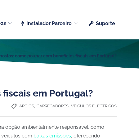
Português (Portugal)
sos
Instalador Parceiro
Suporte
mpostos: como poupar com benefícios fiscais em Portugal?
 fiscais em Portugal?
,
,
APOIOS
CARREGADORES
VEÍCULOS ELÉCTRICOS
m uma opção ambientalmente responsável, como
ra veículos com
baixas emissões
, oferecendo