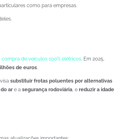
 particulares como para empresas.
eles.
à
compra de veículos 100% elétricos
. Em 2025,
ilhões de euros
.
 visa
substituir frotas poluentes por alternativas
 do ar
e a
segurança rodoviária
, e
reduzir a idade
mas atualizações importantes: