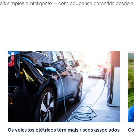
mais simples e inteligente — com poupança garantida desde a a
S
BLOG
Escolher o seu carregador
os
Estudos de caso
mpresas
Poupanças carro elétrico
staurantes e comercios
Todos os artigos
Os veículos elétricos têm mais riscos associados
Co