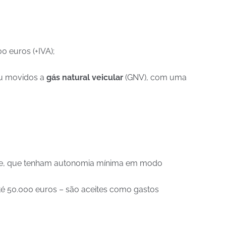
0 euros (+IVA);
 ou movidos a
gás natural veicular
(GNV), com uma
nte, que tenham autonomia mínima em modo
té 50.000 euros – são aceites como gastos