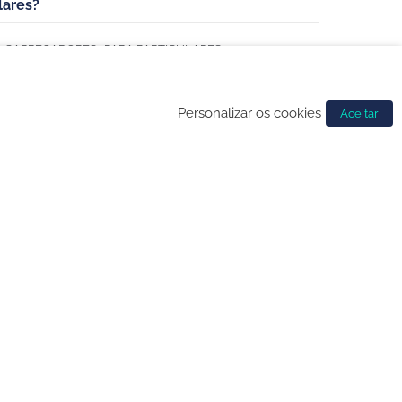
lares?
,
CARREGADORES
PARA PARTICULARES
Personalizar os cookies
Aceitar