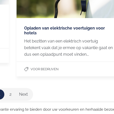
:
Opladen van elektrische voertuigen voor
hotels
Het bezitten van een elektrisch voertuig
betekent vaak dat je ermee op vakantie gaat en
dus een oplaadpunt moet vinden….
ENSTEN
LAADPUNT
VOOR BEDRIJVEN
huis
Een laadpunt kiezen
rknemers en bezoekers
Snelladen
restaurants
1
2
Next
vante ervaring te bieden door uw voorkeuren en herhaalde bez