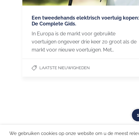
Een tweedehands elektrisch voertuig kopen
De Complete Gids.
In Europa is de markt voor gebruikte
voertuigen ongeveer drie keer zo groot als de
markt voor nieuwe voertuigen. Met…
LAATSTE NIEUWIGHEDEN
CHARGEGURU
ONZE DI
Contacteer ons
Laadpunt t
Partner worden
Vloten, we
Hotels en 
Nederlands (België)
We gebruiken cookies op onze website om u de meest rele