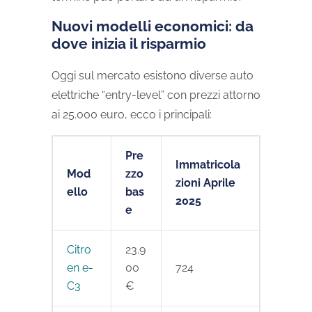
Nuovi modelli economici: da
dove inizia il risparmio
Oggi sul mercato esistono diverse auto
elettriche “entry-level” con prezzi attorno
ai 25.000 euro, ecco i principali:
Pre
Immatricola
Mod
zzo
zioni Aprile
ello
bas
2025
e
Citro
23.9
en e-
00
724
C3
€