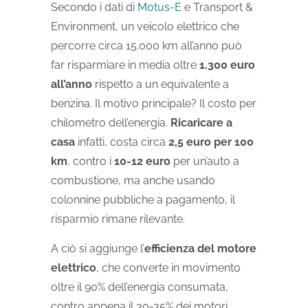
Secondo i dati di
Motus-E
e Transport &
Environment, un veicolo elettrico che
percorre circa 15.000 km all’anno può
far risparmiare in media oltre
1.300 euro
all’anno
rispetto a un equivalente a
benzina. Il motivo principale? Il costo per
chilometro dell’energia.
Ricaricare a
casa
infatti, costa circa
2,5 euro per 100
km
, contro i
10-12 euro
per un’auto a
combustione, ma anche usando
colonnine pubbliche a pagamento, il
risparmio rimane rilevante.
A ciò si aggiunge l’
efficienza del motore
elettrico
, che converte in movimento
oltre il 90% dell’energia consumata,
contro appena il 30-35% dei motori