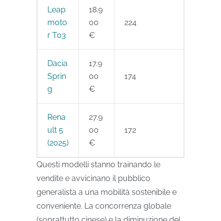
Leap
18.9
moto
00
224
r T03
€
Dacia
17.9
Sprin
00
174
g
€
Rena
27.9
ult 5
00
172
(2025)
€
Questi modelli stanno trainando le
vendite e avvicinano il pubblico
generalista a una mobilità sostenibile e
conveniente. La concorrenza globale
(soprattutto cinese) e la diminuzione del