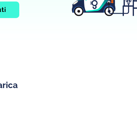
ti
arica