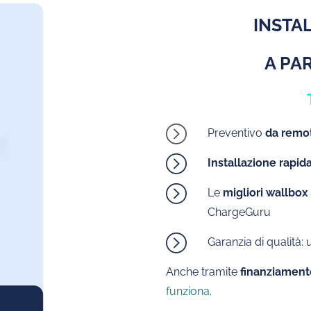
INSTA
A PA
Preventivo
da remo
Installazione rapid
Le
migliori wallbox
ChargeGuru
Garanzia di qualità:
Anche tramite
finanziament
funziona
.