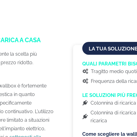
ARICA A CASA
LA TUA SOLUZIONE 
ente la scelta più
prezzo ridotto.
QUALI PARAMETRI BI
Tragitto medio quoti
Frequenza della rica
 wallbox è fortemente
mestica in quanto
LE SOLUZIONI PIÙ FR
Colonnina di ricaric
 specificamente
 continuativo. L'utilizzo
Colonnina di ricaric
 limitato a situazioni
ricarica
l'impianto elettrico,
Come scegliere la wal