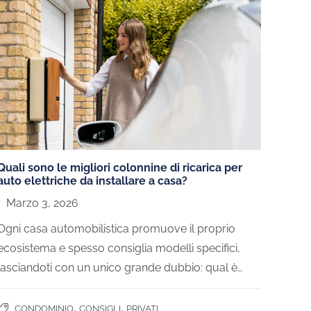
Quali sono le migliori colonnine di ricarica per
Come 
auto elettriche da installare a casa?
elett
Marzo 3, 2026
Lug
Ogni casa automobilistica promuove il proprio
La ric
ecosistema e spesso consiglia modelli specifici,
viaggi
lasciandoti con un unico grande dubbio: qual è…
centi
,
,
CONDOMINIO
CONSIGLI
PRIVATI
CO