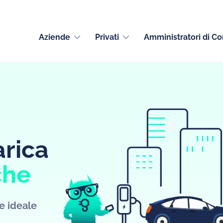
Aziende
Privati
Amministratori di C
arica
che
le ideale