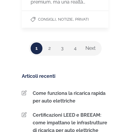
premium, ma una realtà…
,
,
CONSIGLI
NOTIZIE
PRIVATI
1
2
3
4
Next
Articoli recenti
Come funziona la ricarica rapida
per auto elettriche
Certificazioni LEED e BREEAM:
come impattano le infrastrutture
di ricarica per auto elettriche