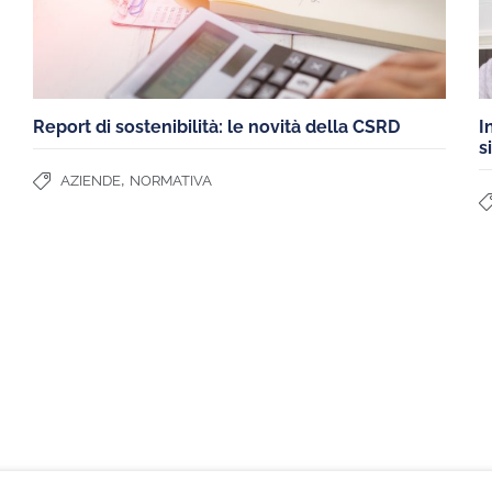
Report di sostenibilità: le novità della CSRD
I
s
,
AZIENDE
NORMATIVA
I
SEI UN INSTALLATORE?
ASSOCIAZIO
Diventa partner