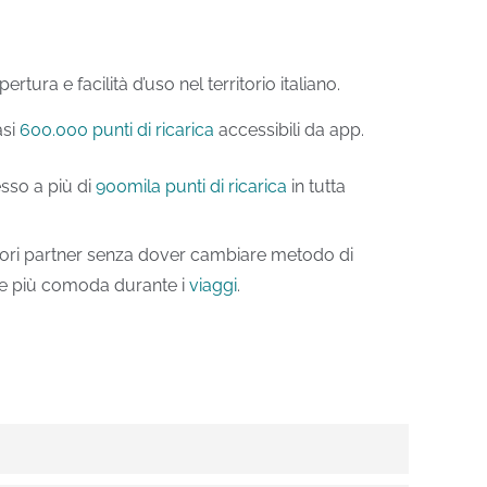
ra e facilità d’uso nel territorio italiano.
asi
600.000 punti di ricarica
accessibili da app.
sso a più di
900mila punti di ricarica
in tutta
ratori partner senza dover cambiare metodo di
one più comoda durante i
viaggi
.