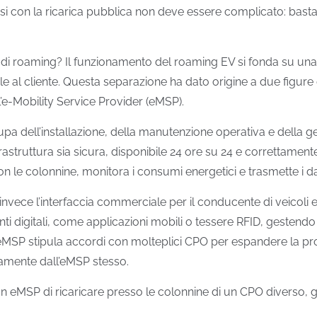
arsi con la ricarica pubblica non deve essere complicato: bas
 di roaming? Il funzionamento del roaming EV si fonda su una d
tale al cliente. Questa separazione ha dato origine a due figur
 l’e-Mobility Service Provider (eMSP).
cupa dell’installazione, della manutenzione operativa e della ges
rastruttura sia sicura, disponibile 24 ore su 24 e correttamente
 le colonnine, monitora i consumi energetici e trasmette i dat
nvece l’interfaccia commerciale per il conducente di veicoli ele
ti digitali, come applicazioni mobili o tessere RFID, gestendo l’
, l’eMSP stipula accordi con molteplici CPO per espandere la 
ttamente dall’eMSP stesso.
n eMSP di ricaricare presso le colonnine di un CPO diverso, gr