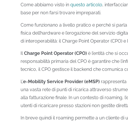
Come abbiamo visto in
questo articolo
, interfacci
base per non farsi trovare impreparati.
Come funzionano a livello pratico e perché si parla
fisica dell’hardware e l’erogazione del servizio digi
di interoperabilità: il Charge Point Operator (CPO) e
Il
Charge Point Operator (CPO)
è l’entità che si oc
responsabilità primaria del CPO è garantire che l’inf
tecnico, il CPO gestisce il backend che comunica con
L’
e-Mobility Service Provider
(eMSP)
rappresenta i
una vasta rete di punti di ricarica attraverso strumen
alla fatturazione finale. In un contesto di roaming
utenti di ricaricare presso stazioni non gestite dire
In breve quindi i
l roaming permette a un cliente di u