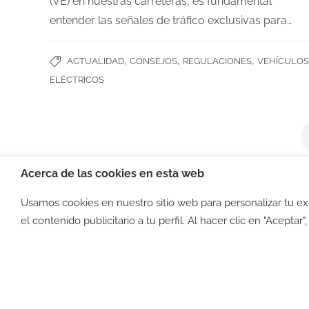
(VE) en nuestras carreteras, es fundamental
PRENSA
Hoteles, restaurante
entender las señales de tráfico exclusivas para…
comercios
Español (España)
,
,
,
ACTUALIDAD
CONSEJOS
REGULACIONES
VEHÍCULOS
Miembros de:
ELÉCTRICOS
Acerca de las cookies en esta web
Usamos cookies en nuestro sitio web para personalizar tu e
©2026 -
Política de privacid
el contenido publicitario a tu perfil. Al hacer clic en "Aceptar