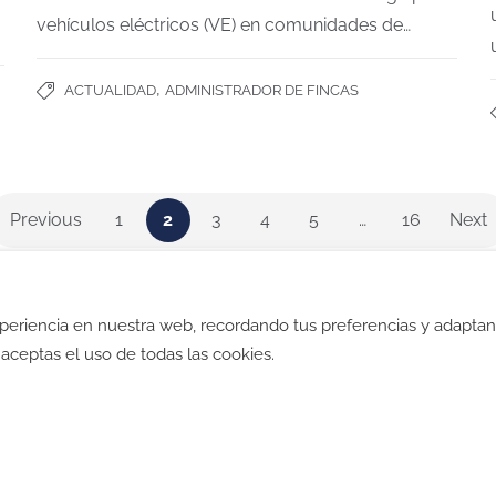
s y
Tesla model Y
vehículos eléctricos (VE) en comunidades de…
MG4
Dacia Spring
,
ACTUALIDAD
ADMINISTRADOR DE FINCAS
Previous
1
2
3
4
5
…
16
Next
xperiencia en nuestra web, recordando tus preferencias y adapta
ad
-
Política de Cookies
-
Política SGI
-
CGV
-
CGV B2B
-
TyC
", aceptas el uso de todas las cookies.