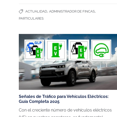
,
,
ACTUALIDAD
ADMINISTRADOR DE FINCAS
PARTICULARES
CHARGEGURU ESPAÑA
NUESTROS SERV
Señales de Tráfico para Vehículos Eléctricos:
Contáctanos
Vivienda unifamiliar
Guía Completa 2025
Sobre ChargeGuru
Garaje comunitario
Con el creciente número de vehículos eléctricos
Trabaja con nosotros
Empresas