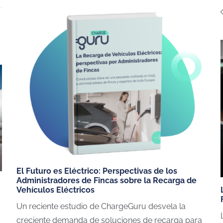
ICIOS
PUNTOS DE RECARGA
VEHÍCULOS 
El Futuro es Eléctrico: Perspectivas de los
Administradores de Fincas sobre la Recarga de
¿Cómo debería ser mi punto de
Coches eléctri
Vehículos Eléctricos
recarga
Tesla Model 3
Un reciente estudio de ChargeGuru desvela la
Modelos de cargadores
Fiat 500
creciente demanda de soluciones de recarga para