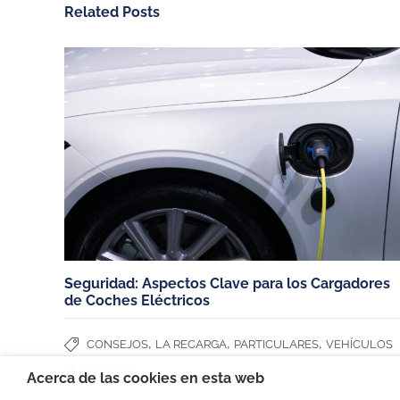
Related Posts
CHARGEGURU ESPAÑA
NUESTROS SERV
Contáctanos
Vivienda unifamiliar
Sobre ChargeGuru
Garaje comunitario
Trabaja con nosotros
Empresas
PRENSA
Hoteles, restaurante
comercios
Español (España)
Miembros de:
Seguridad: Aspectos Clave para los Cargadores
de Coches Eléctricos
,
,
,
CONSEJOS
LA RECARGA
PARTICULARES
VEHÍCULOS
ELÉCTRICOS
Acerca de las cookies en esta web