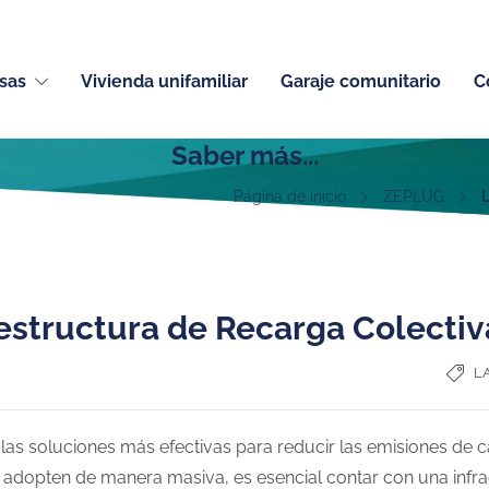
sas
Vivienda unifamiliar
Garaje comunitario
C
Saber más...
Página de inicio
ZEPLUG
L
aestructura de Recarga Colecti
L
e las soluciones más efectivas para reducir las emisiones de 
e adopten de manera masiva, es esencial contar con una infra