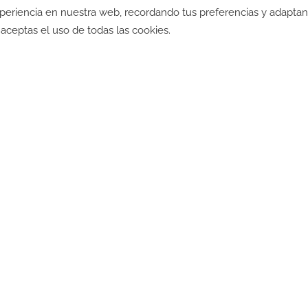
xperiencia en nuestra web, recordando tus preferencias y adapta
ad
-
Política de Cookies
-
Política SGI
-
CGV
-
CGV B2B
-
TyC
", aceptas el uso de todas las cookies.