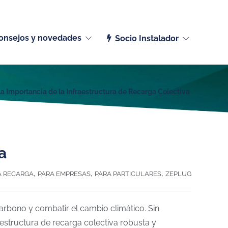
Español (España)
onsejos y novedades
Socio Instalador
a Importancia de la Infraestructura de Recarga Colectiva
va
,
,
,
A RECARGA
PARA EMPRESAS
PARA PARTICULARES
ZEPLUG
carbono y combatir el cambio climático. Sin
estructura de recarga colectiva robusta y