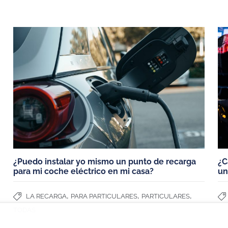
ICIOS
PUNTOS DE RECARGA
VEHÍCULOS 
¿Cómo debería ser mi punto de
Coches eléctri
recarga
Tesla Model 3
Modelos de cargadores
Fiat 500
s y
Tesla model Y
MG4
Dacia Spring
¿Puedo instalar yo mismo un punto de recarga
¿C
para mi coche eléctrico en mi casa?
un
,
,
,
LA RECARGA
PARA PARTICULARES
PARTICULARES
TODAS