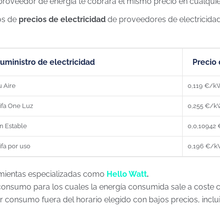
 proveedor de energía te cobrará el mismo precio en cualqui
os de
precios de electricidad
de proveedores de electricida
uministro de electricidad
Precio 
u Aire
0,119 €/
ifa One Luz
0,255 €/
n Estable
0,0,10942
ifa por uso
0,196 €/
amientas especializadas como
Hello Watt
.
onsumo para los cuales la energía consumida sale a coste ce
consumo fuera del horario elegido con bajos precios, inclu