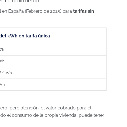
er momento del día.
d en España (Febrero de 2025) para
tarifas sin
del kWh en tarifa única
kWh
kWh
 €/kWh
kWh
ro, pero atención, el valor cobrado para el
ido el consumo de la propia vivienda, puede tener