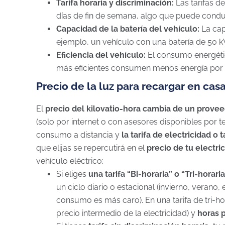
Tarifa horaria y discriminación:
Las tarifas d
días de fin de semana, algo que puede conduci
Capacidad de la batería del vehículo:
La cap
ejemplo, un vehículo con una batería de 50 
Eficiencia del vehículo:
El consumo energétic
más eficientes consumen menos energía por k
Precio de la luz para recargar en cas
El
precio del kilovatio-hora cambia de un prove
(solo por internet o con asesores disponibles por t
consumo a distancia y
la tarifa de electricidad o t
que elijas se repercutirá en el
precio de tu electri
vehículo eléctrico:
Si eliges
una tarifa “Bi-horaria” o “Tri-horaria
un ciclo diario o estacional (invierno, verano, 
consumo es más caro). En una tarifa de tri-hor
precio intermedio de la electricidad) y
horas 