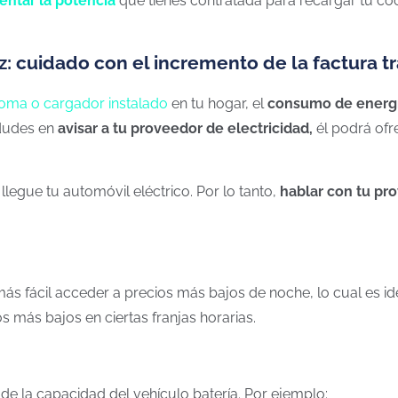
ntar la potencia
que tienes contratada para recargar tu coc
z: cuidado con el incremento de la factura tr
toma o cargador instalado
en tu hogar, el
consumo de energí
 dudes en
avisar a tu proveedor de electricidad,
él podrá ofr
egue tu automóvil eléctrico. Por lo tanto,
hablar con tu pr
más fácil acceder a precios más bajos de
noche,
lo cual es i
ios más
bajos
en
ciertas
franjas horarias.
 de la capacidad del
vehículo
batería
. Por ejemplo: