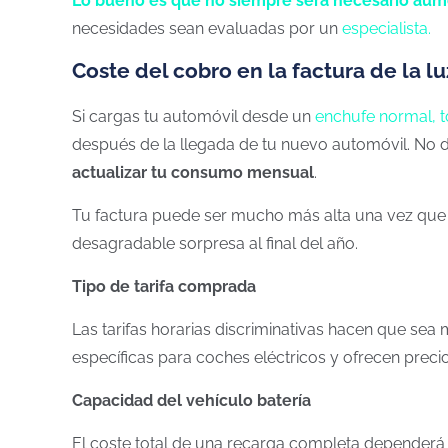
Lo bueno es que no siempre será necesario aume
necesidades sean evaluadas por un
especialista.
Coste del cobro en la factura de la lu
Si cargas tu automóvil desde un
enchufe normal, 
después de la llegada de tu nuevo automóvil. No
actualizar tu consumo mensual
.
Tu factura puede ser mucho más alta una vez que ll
desagradable sorpresa al final del año.
Tipo de tarifa
comprada
Las tarifas
horarias
discriminativas
hacen
que
sea 
específicas para
coches
eléctricos
y
ofrecen prec
Capacidad
del
vehículo
batería
El coste total de una recarga completa dependerá