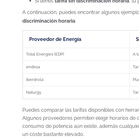
Si tienes
tarifa sin discriminación horaria
, tu
A continuación, puedes encontrar algunos ejempl
discriminación horaria
:
Proveedor de Energía
S
Total Energies (EDP)
A t
endesa
Tar
Iberdrola
Pla
Naturgy
Tar
Puedes comparar las tarifas disponibles con herr
Algunos proveedores permiten elegir horarios de c
consumo de potencia aún existe, además cualquier 
un coste bastante elevado.