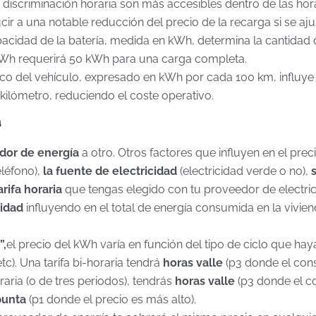
e discriminación horaria son más accesibles dentro de las hor
r a una notable reducción del precio de la recarga si se aju
acidad de la batería, medida en kWh, determina la cantidad 
kWh requerirá 50 kWh para una carga completa.
o del vehículo, expresado en kWh por cada 100 km, influye e
ilómetro, reduciendo el coste operativo.
a
edor de energía
a otro. Otros factores que influyen en el prec
eléfono),
la fuente de electricidad
(electricidad verde o no),
arifa horaria
que tengas elegido con tu proveedor de electri
cidad
influyendo en el total de energía consumida en la vivien
”,
el precio del kWh varía en función del tipo de ciclo que hay
etc). Una tarifa bi-horaria tendrá
horas valle
(p3 donde el con
aria (o de tres periodos), tendrás
horas valle
(p3 donde el c
punta
(p1 donde el precio es más alto).