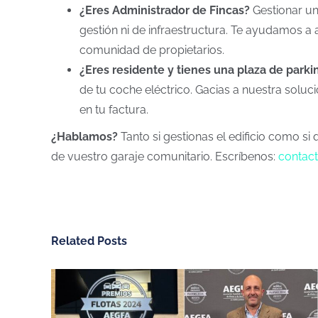
¿Eres Administrador de Fincas?
Gestionar un
gestión ni de infraestructura. Te ayudamos a
comunidad de propietarios.
¿Eres residente y tienes una plaza de parki
de tu coche eléctrico. Gacias a nuestra soluci
en tu factura.
¿Hablamos?
Tanto si gestionas el edificio como s
de vuestro garaje comunitario. Escríbenos:
contac
Related Posts
CHARGEGURU ESPAÑA
NUESTROS SERV
Contáctanos
Vivienda unifamiliar
Sobre ChargeGuru
Garaje comunitario