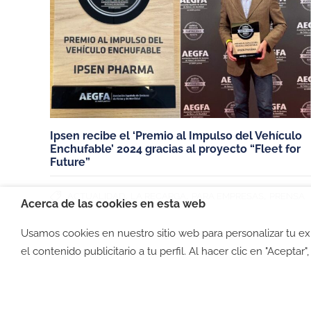
Trabaja con nosotros
Empresas
PRENSA
Hoteles, restaurante
comercios
Español (España)
Miembros de:
Ipsen recibe el ‘Premio al Impulso del Vehículo
Enchufable’ 2024 gracias al proyecto “Fleet for
Future”
,
,
,
ACTUALIDAD
LA RECARGA
PARA EMPRESAS
PRENSA
Acerca de las cookies en esta web
Usamos cookies en nuestro sitio web para personalizar tu e
©2026 -
Política de privacid
el contenido publicitario a tu perfil. Al hacer clic en "Aceptar