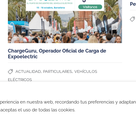
Pe
Modelos de cargadores
Fiat 500
s y
Tesla model Y
MG4
Dacia Spring
ChargeGuru, Operador Oficial de Carga de
Expoelectric
,
,
ACTUALIDAD
PARTICULARES
VEHÍCULOS
ELÉCTRICOS
xperiencia en nuestra web, recordando tus preferencias y adapta
ad
-
Política de Cookies
-
Política SGI
-
CGV
-
CGV B2B
-
TyC
", aceptas el uso de todas las cookies.