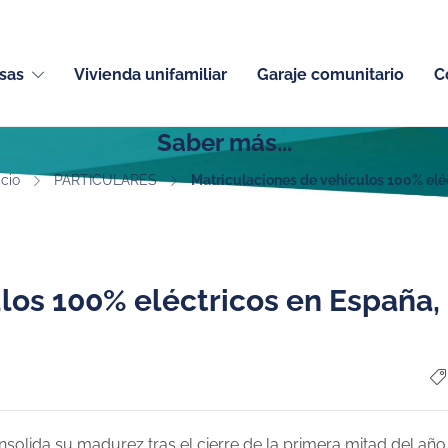
sas
Vivienda unifamiliar
Garaje comunitario
C
Saber más...
icio
PARTICULARES
Matriculaciones de vehículos 100% elé
los 100% eléctricos en España,
solida su madurez tras el cierre de la primera mitad del añ