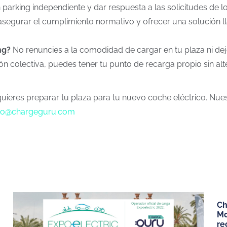
 parking independiente y dar respuesta a las solicitudes de 
 asegurar el cumplimiento normativo y ofrecer una solución l
ng?
No renuncies a la comodidad de cargar en tu plaza ni dej
ón colectiva, puedes tener tu punto de recarga propio sin alte
i quieres preparar tu plaza para tu nuevo coche eléctrico. Nu
to@chargeguru.com
ICIOS
PUNTOS DE RECARGA
VEHÍCULOS 
Ch
¿Cómo debería ser mi punto de
Coches eléctri
Mo
recarga
Tesla Model 3
re