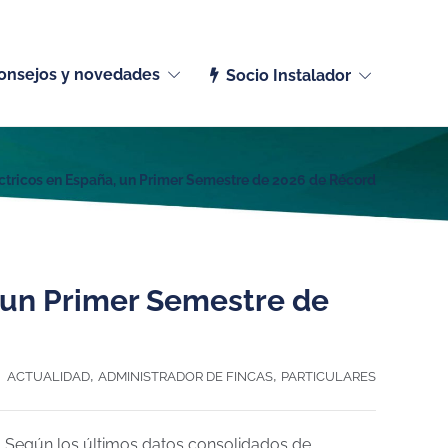
Español (España)
onsejos y novedades
Socio Instalador
ctricos en España, un Primer Semestre de 2026 de Récord
 un Primer Semestre de
,
,
ACTUALIDAD
ADMINISTRADOR DE FINCAS
PARTICULARES
o. Según los últimos datos consolidados de