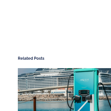
Related Posts
CHARGEGURU ESPAÑA
NUESTROS SERV
Contáctanos
Vivienda unifamiliar
Sobre ChargeGuru
Garaje comunitario
Trabaja con nosotros
Empresas
PRENSA
Hoteles, restaurante
comercios