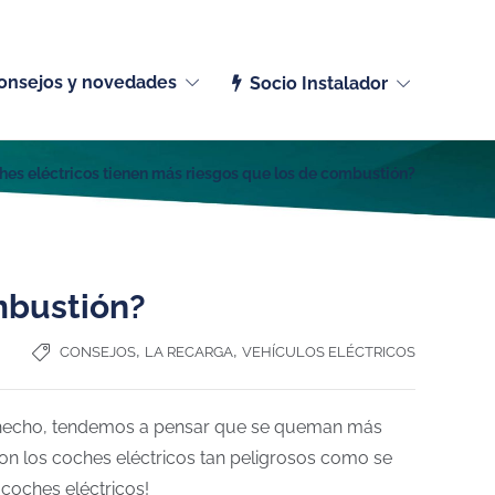
Español (España)
onsejos y novedades
Socio Instalador
hes eléctricos tienen más riesgos que los de combustión?
mbustión?
,
,
CONSEJOS
LA RECARGA
VEHÍCULOS ELÉCTRICOS
 hecho, tendemos a pensar que se queman más
n los coches eléctricos tan peligrosos como se
coches eléctricos!