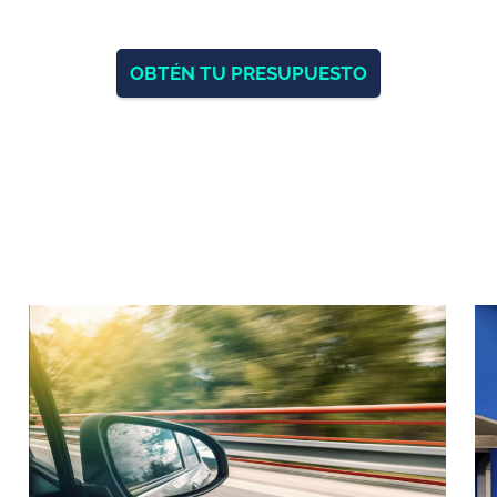
OBTÉN TU PRESUPUESTO
ICIOS
PUNTOS DE RECARGA
VEHÍCULOS 
¿Cómo debería ser mi punto de
Coches eléctri
recarga
Tesla Model 3
Modelos de cargadores
Fiat 500
s y
Tesla model Y
MG4