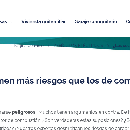
sas
Vivienda unifamiliar
Garaje comunitario
C
Saber más...
Página de inicio
VEHÍCULOS ELÉCTRICOS
¿Los coc
enen más riesgos que los de co
erarse
peligrosos
. Muchos tienen argumentos en contra. De
or de combustión. ¿Son verdaderas estas suposiciones? ¿So
tricos? ¡Nuestros expertos desmitifican los riesgos de
cargar 