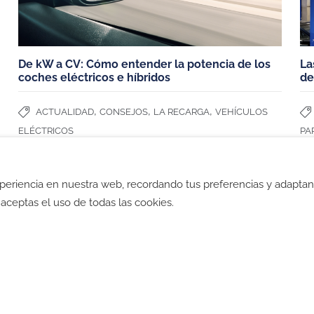
Dacia Spring
De kW a CV: Cómo entender la potencia de los
La
coches eléctricos e híbridos
de
,
,
,
ACTUALIDAD
CONSEJOS
LA RECARGA
VEHÍCULOS
ELÉCTRICOS
PA
xperiencia en nuestra web, recordando tus preferencias y adapta
ad
-
Política de Cookies
-
Política SGI
-
CGV
-
CGV B2B
-
TyC
", aceptas el uso de todas las cookies.