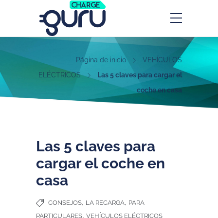
Página de inicio
VEHÍCULOS
ELÉCTRICOS
Las 5 claves para cargar el
coche en casa
Las 5 claves para
cargar el coche en
casa
,
,
CONSEJOS
LA RECARGA
PARA
,
PARTICULARES
VEHÍCULOS ELÉCTRICOS