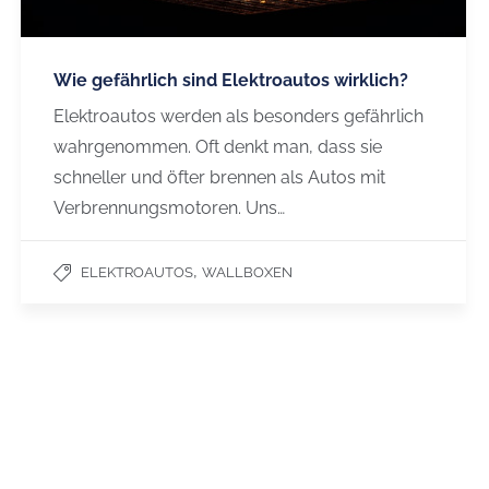
Wie gefährlich sind Elektroautos wirklich?
Elektroautos werden als besonders gefährlich
wahrgenommen. Oft denkt man, dass sie
schneller und öfter brennen als Autos mit
Verbrennungsmotoren. Uns…
,
ELEKTROAUTOS
WALLBOXEN
 LADELÖSUNG
STAY TUNED
der Wohnung
LinkedIn
Büro
GuruWissen
FAQ