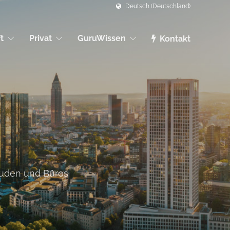
Deutsch (Deutschland)
t
Privat
GuruWissen
Kontakt
äuden und Büros