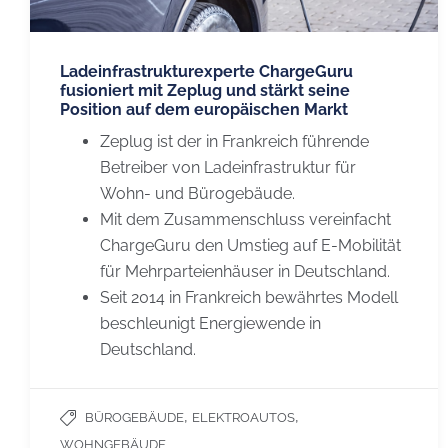
Ladeinfrastrukturexperte ChargeGuru
fusioniert mit Zeplug und stärkt seine
Position auf dem europäischen Markt
Zeplug ist der in Frankreich führende
Betreiber von Ladeinfrastruktur für
Wohn- und Bürogebäude.
Mit dem Zusammenschluss vereinfacht
ChargeGuru den Umstieg auf E-Mobilität
für Mehrparteienhäuser in Deutschland.
Seit 2014 in Frankreich bewährtes Modell
CHARGEGURU
UNSERE
beschleunigt Energiewende in
Deutschland.
Kontakt
Laden in 
Partner werden
Laden im 
,
,
BÜROGEBÄUDE
ELEKTROAUTOS
Karriere
WOHNGEBÄUDE