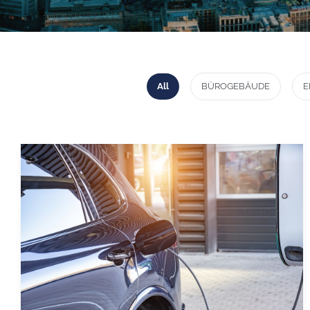
All
BÜROGEBÄUDE
E