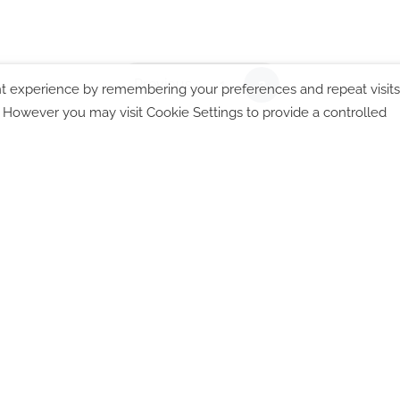
Previous
1
2
t experience by remembering your preferences and repeat visits
. However you may visit Cookie Settings to provide a controlled
chutzhinweise
|
Cookies
|
AGBs