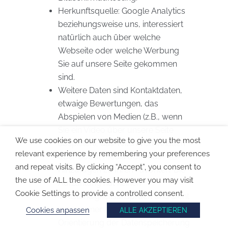
Herkunftsquelle: Google Analytics
beziehungsweise uns, interessiert
natürlich auch über welche
Webseite oder welche Werbung
Sie auf unsere Seite gekommen
sind.
Weitere Daten sind Kontaktdaten,
etwaige Bewertungen, das
Abspielen von Medien (z.B., wenn
Sie ein Video über unsere Seite
We use cookies on our website to give you the most
abspielen), das Teilen von Inhalten
relevant experience by remembering your preferences
über Social Media oder das
and repeat visits. By clicking “Accept”, you consent to
Hinzufügen zu Ihren Favoriten. Die
the use of ALL the cookies. However you may visit
Aufzählung hat keinen
Cookie Settings to provide a controlled consent.
Vollständigkeitsanspruch und dient
nur zu einer allgemeinen
Cookies anpassen
ALLE AKZEPTIEREN
Orientierung der Datenspeicherung