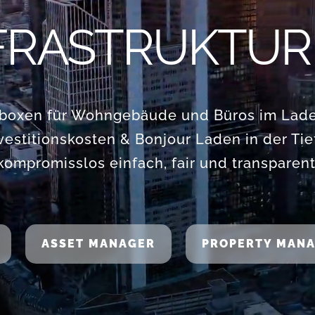
FRASTRUKTUR 
boxen für Wohngebäude und Büros im Lad
vestitionskosten & Bonjour Laden in der Tie
kompromisslos einfach, fair und transparent
ASSET MANAGER
PROPERTY MAN