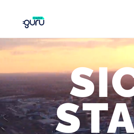
SI
STA