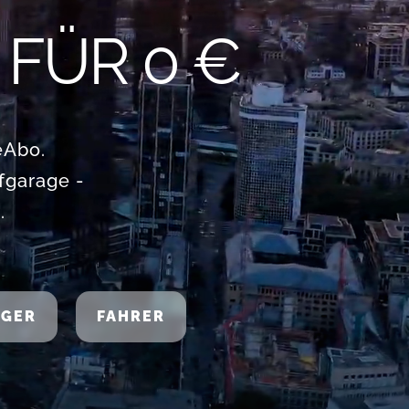
FÜR 0 €
eAbo.
fgarage -
.
AGER
FAHRER