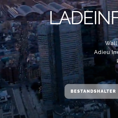
LADEIN
Wall
Adieu In
BESTANDSHALTER