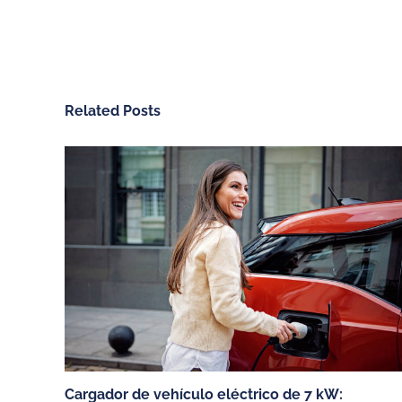
Related Posts
CHARGEGURU ESPAÑA
NUESTROS SERV
Contáctanos
Vivienda unifamiliar
Sobre ChargeGuru
Garaje comunitario
Trabaja con nosotros
Empresas
PRENSA
Hoteles, restaurante
comercios
Español (España)
Miembros de:
Cargador de vehículo eléctrico de 7 kW: