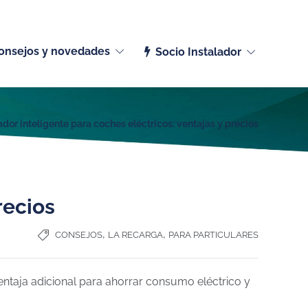
Español (España)
onsejos y novedades
Socio Instalador
dor inteligente para coches eléctricos: ventajas y precios
recios
,
,
CONSEJOS
LA RECARGA
PARA PARTICULARES
ventaja adicional para ahorrar consumo eléctrico y