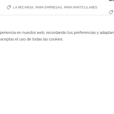
,
,
LA RECARGA
PARA EMPRESAS
PARA PARTICULARES
TO
xperiencia en nuestra web, recordando tus preferencias y adapta
ad
-
Política de Cookies
-
Política SGI
-
CGV
-
CGV B2B
-
TyC
", aceptas el uso de todas las cookies.