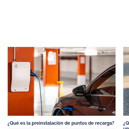
ICIOS
PUNTOS DE RECARGA
VEHÍCULOS 
¿Cómo debería ser mi punto de
Coches eléctri
recarga
Tesla Model 3
Modelos de cargadores
Fiat 500
s y
Tesla model Y
MG4
Dacia Spring
¿Qué es la preinstalación de puntos de recarga?
¿Q
un