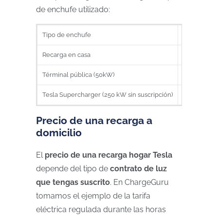
de enchufe utilizado:
Tipo de enchufe
Horas valle
Recarga en casa
o,161€ por
Términal pública (50kW)
0,39€ por 
Tesla Supercharger (250 kW sin suscripción)
0,51€ por 
Precio de una recarga a
domicilio
El
precio de una recarga hogar Tesla
depende del tipo de
contrato de luz
que tengas suscrito
. En ChargeGuru
tomamos el ejemplo de la tarifa
eléctrica regulada durante las horas