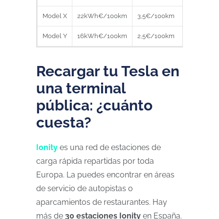
Model X
22kWh€/100km
3,5€/100km
4,9€/
Model Y
16kWh€/100km
2,5€/100km
3,5€/
Recargar tu Tesla en
una terminal
pública: ¿cuánto
cuesta?
Ionity
es una red de estaciones de
carga rápida repartidas por toda
Europa. La puedes encontrar en áreas
de servicio de autopistas o
aparcamientos de restaurantes. Hay
más de
30 estaciones Ionity
en España.