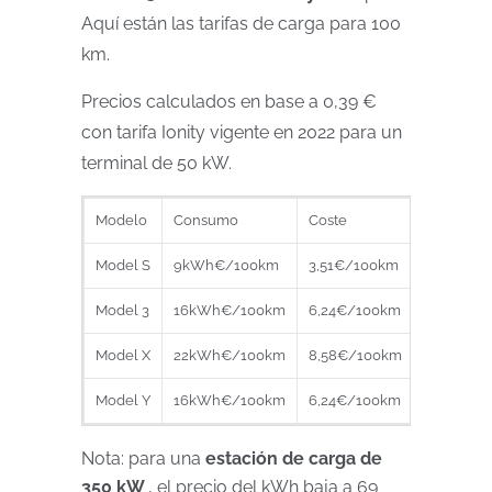
Aquí están las tarifas de carga para 100
km.
Precios calculados en base a 0,39 €
con tarifa Ionity vigente en 2022 para un
terminal de 50 kW.
Modelo
Consumo
Coste
Model S
9kWh€/100km
3,51€/100km
Model 3
16kWh€/100km
6,24€/100km
Model X
22kWh€/100km
8,58€/100km
Model Y
16kWh€/100km
6,24€/100km
Nota: para una
estación de carga de
350 kW
, el precio del kWh baja a 69