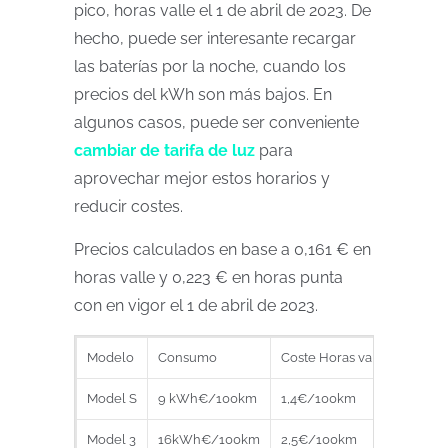
pico, horas valle el 1 de abril de 2023. De
hecho, puede ser interesante recargar
las baterías por la noche, cuando los
precios del kWh son más bajos. En
algunos casos, puede ser conveniente
cambiar de tarifa de luz
para
aprovechar mejor estos horarios y
reducir costes.
Precios calculados en base a 0,161 € en
horas valle y 0,223 € en horas punta
con en vigor el 1 de abril de 2023.
Modelo
Consumo
Coste Horas valle
Coste 
Model S
9 kWh€/100km
1,4€/100km
2€/ 1
Model 3
16kWh€/100km
2,5€/100km
3,5€/