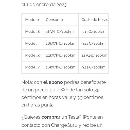
el 1 de enero de 2023.
Modelo
Consumo
Coste de horas valle
Cos
Model S
9kWh€/100km
5,13€/100km
4,
Model 3
16kWh€/100km
9,12€/100km
8,
Model X
22kWh€/100km
12,54€/100km
11,
Model Y
16kWh€/100km
9,12€/100km
18
Nota: con
el abono
podrás beneficiarte
de un precio por kWh de tan solo 35
céntimos en horas valle y 39 céntimos
en horas punta.
¿Quieres
comprar
un Tesla? ¡Ponte en
contacto con ChargeGuru y recibe un