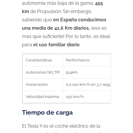
autonomía más baja de la gama:
455
km
de Propulsión. Sin embargo,
sabiendo que
en España conducimos
una media de 41,6 Km diarios,
¡eso es
más que suficiente! Por lo tanto, es ideal
para
el uso familiar diario
.
Características
Performance
Gra
Autonomía (WLTP)
514km
53
Aceleración
0 a 100 km/h en 3,7 segundos
0 a
Velocidad máxima
250 km/h
217
Tiempo de carga
El Tesla Y es el coche eléctrico de la