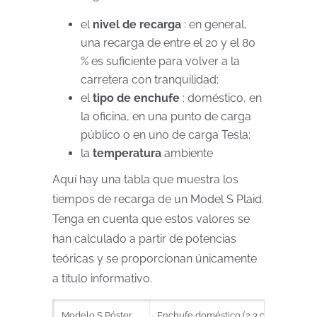
el
nivel de recarga
: en general,
una recarga de entre el 20 y el 80
% es suficiente para volver a la
carretera con tranquilidad;
el
tipo de enchufe
: doméstico, en
la oficina, en una punto de carga
público o en uno de carga Tesla;
la
temperatura
ambiente
Aquí hay una tabla que muestra los
tiempos de recarga de un Model S Plaid.
Tenga en cuenta que estos valores se
han calculado a partir de potencias
teóricas y se proporcionan únicamente
a título informativo.
Modelo S Póster
Enchufe doméstico (2,3 o 10A)
Pun