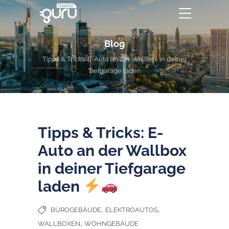
Blog
Tipps & Tricks: E-Auto an der Wallbox in deiner
Tiefgarage laden
Tipps & Tricks: E-
Auto an der Wallbox
in deiner Tiefgarage
laden
,
,
BÜROGEBÄUDE
ELEKTROAUTOS
,
WALLBOXEN
WOHNGEBÄUDE