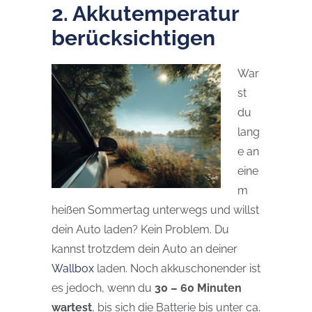
2. Akkutemperatur
berücksichtigen
War
st
du
lang
e an
eine
m
heißen So
mmertag unterwegs und willst
dein Auto laden? Kein Problem. Du
kannst trotzdem dein Auto an deiner
Wallbox
laden. Noch akkuschonender ist
es jedoch, wenn du
30 – 60
Minuten
wartest
, bis sich die Batterie bis unter ca.