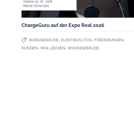
ChargeGuru auf der Expo Real 2026
,
,
,
BÜROGEBÄUDE
ELEKTROAUTOS
FÖRDERUNGEN
,
,
KUNDEN
WALLBOXEN
WOHNGEBÄUDE
CHARGEGURU
UNSERE
Kontakt
Laden in 
Partner werden
Laden im 