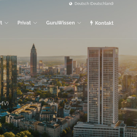
Deutsch (Deutschland)
t
Privat
GuruWissen
Kontakt
MV)