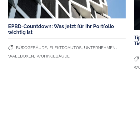
EPBD-Countdown: Was jetzt für Ihr Portfolio
wichtig ist
Ti
Ti
,
,
,
BÜROGEBÄUDE
ELEKTROAUTOS
UNTERNEHMEN
,
WALLBOXEN
WOHNGEBÄUDE
WO
 LADELÖSUNG
STAY TUNED
der Wohnung
LinkedIn
Büro
GuruWissen