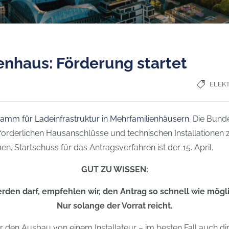
enhaus: Förderung startet
ELEK
amm für Ladeinfrastruktur in Mehrfamilienhäusern
. Die Bunde
orderlichen Hausanschlüsse und technischen Installationen zu
 Startschuss für das Antragsverfahren ist der 15. April.
GUT ZU WISSEN:
den darf, empfehlen wir, den Antrag so schnell wie möglic
Nur solange der Vorrat reicht.
r den Ausbau von einem Installateur – im besten Fall auch dire