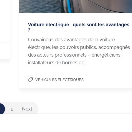
Voiture électrique : quels sont les avantages
?
Convaincus des avantages de la voiture
électrique, les pouvoirs publics, accompagnés
des acteurs professionnels – énergéticiens,
installateurs de bornes de…
BORNE DE RECHARGE
L’ACTU DE 
VEHICULES ELECTRIQUES
en maison
Choisir sa borne
Linkedin
isiteurs
La recharge rapide
1
2
Next