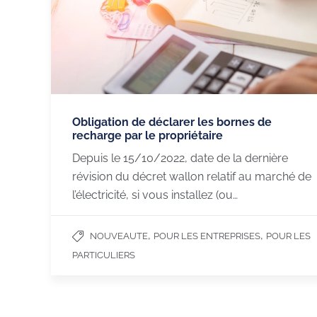
Obligation de déclarer les bornes de
recharge par le propriétaire
Depuis le 15/10/2022, date de la dernière
révision du décret wallon relatif au marché de
l’électricité, si vous installez (ou…
CHARGEGURU
NOS SERVICES
,
,
NOUVEAUTE
POUR LES ENTREPRISES
POUR LES
Nous contacter
Borne de recharge 
PARTICULIERS
Devenir partenaire
Flottes, salariés et v
Hôtels et restaurant