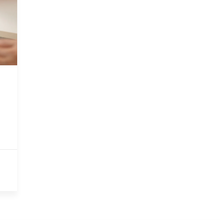
BORNE DE RECHARGE
L’ACTU DE 
en maison
Choisir sa borne
Linkedin
isiteurs
La recharge rapide