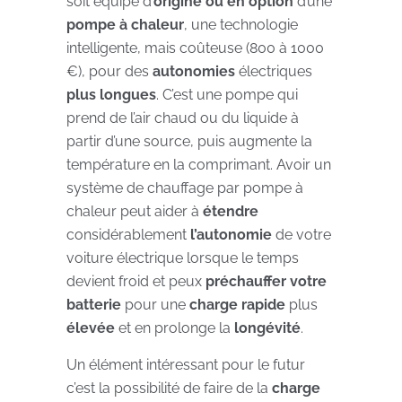
soit équipé d’
origine ou en option
d’une
pompe à chaleur
, une technologie
intelligente, mais coûteuse (800 à 1000
€), pour des
autonomies
électriques
plus longues
. C’est une pompe qui
prend de l’air chaud ou du liquide à
partir d’une source, puis augmente la
température en la comprimant. Avoir un
système de chauffage par pompe à
chaleur peut aider à
étendre
considérablement
l’autonomie
de votre
voiture électrique lorsque le temps
devient froid et peux
préchauffer votre
batterie
pour une
charge rapide
plus
élevée
et en prolonge la
longévité
.
Un élément intéressant pour le futur
c’est la possibilité de faire de la
charge