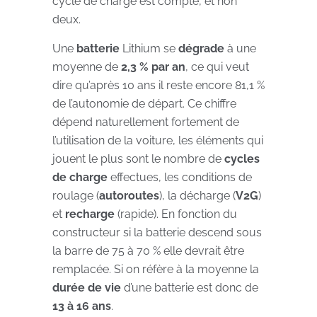
cycle de charge est compté, et non
deux.
Une
batterie
Lithium se
dégrade
à une
moyenne de
2,3 % par an
, ce qui veut
dire qu’après 10 ans il reste encore 81,1 %
de l’autonomie de départ. Ce chiffre
dépend naturellement fortement de
l’utilisation de la voiture, les éléments qui
jouent le plus sont le nombre de
cycles
de charge
effectues, les conditions de
roulage (
autoroutes
), la décharge (
V2G
)
et
recharge
(rapide). En fonction du
constructeur si la batterie descend sous
la barre de 75 à 70 % elle devrait être
remplacée. Si on réfère à la moyenne la
durée de vie
d’une batterie est donc de
13 à 16 ans
.