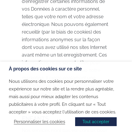
d'enregistrer certaines informations de
vos Données à caractère personnel,
telles que votre nom et votre adresse
électronique. Nous pouvons également
recueillir (par le biais de cookies) des
informations anonymes sur la façon
dont vous avez utilisé nos sites Internet
avant même un tel enregistrement. Ces
informations nous seront utiles pour
À propos des cookies sur ce site
améliorer nos sites Internet ou notre
marketing. Il existe également une
Nous utilisons des cookies pour personnaliser votre
procédure en ligne pour accepter ou
expérience sur notre site et la rendre plus agréable,
refuser les cookies.
mais aussi pour mieux adapter les contenus
publicitaires à votre profil. En cliquant sur « Tout
accepter » vous acceptez l'utilisation de ces cookies.
ENFANTS
Personnaliser les cookies
Tout accepter
Nos services n'ont pas été conçus pour