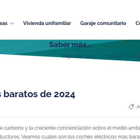
sas
Vivienda unifamiliar
Garaje comunitario
C
Saber más...
Página de inicio
VEHÍCULOS EL
s baratos de 2024
A
e carbono y la creciente concienciación sobre el medio ambie
ductores. Veamos cuales son los coches eléctricos más bar