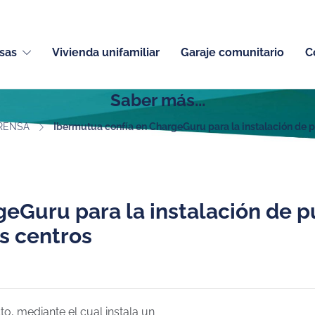
sas
Vivienda unifamiliar
Garaje comunitario
C
Saber más...
RENSA
Ibermutua confía en ChargeGuru para la instalación de p
eGuru para la instalación de p
us centros
to, mediante el cual instala un