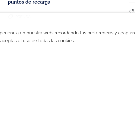
puntos de recarga
PRENSA
xperiencia en nuestra web, recordando tus preferencias y adapta
ad
-
Política de Cookies
-
Política SGI
-
CGV
-
CGV B2B
-
TyC
", aceptas el uso de todas las cookies.