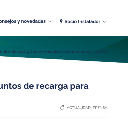
Español (España)
onsejos y novedades
Socio Instalador
untos de recarga para vehículos eléctricos en sus centros
untos de recarga para
,
ACTUALIDAD
PRENSA