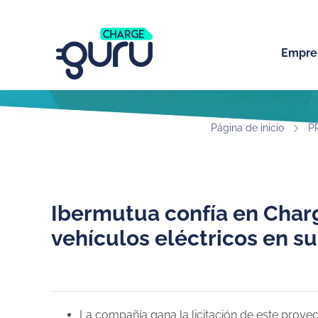
Empre
Página de inicio
P
Ibermutua confía en Charg
vehículos eléctricos en s
La compañía gana la licitación de este proyec