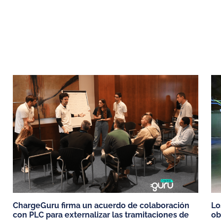
ICIOS
PUNTOS DE RECARGA
VEHÍCULOS 
¿Cómo debería ser mi punto de
Coches eléctri
recarga
Tesla Model 3
Modelos de cargadores
Fiat 500
s y
Tesla model Y
MG4
Dacia Spring
ChargeGuru firma un acuerdo de colaboración
Lo
con PLC para externalizar las tramitaciones de
ob