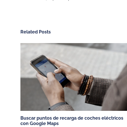
Related Posts
CHARGEGURU ESPAÑA
NUESTROS SERV
Contáctanos
Vivienda unifamiliar
Sobre ChargeGuru
Garaje comunitario
Trabaja con nosotros
Empresas
PRENSA
Hoteles, restaurante
comercios
Español (España)
Miembros de:
Buscar puntos de recarga de coches eléctricos
con Google Maps