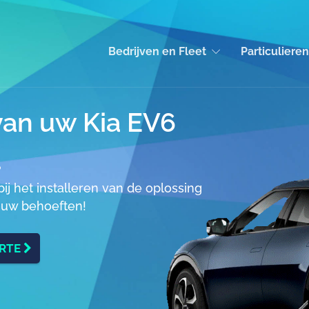
Bedrijven en Fleet
Particulieren
an uw Kia EV6
?
ij het installeren van de oplossing
n uw behoeften!
ERTE