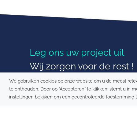
CHARGEGURU
ONZE DI
Contacteer ons
Laadpunt t
Leg ons uw project uit
Partner worden
Vloten, we
Hotels en 
Wij zorgen voor de rest !
Nederlands (België)
We gebruiken cookies op onze website om u de meest rele
te onthouden. Door op "Accepteren" te klikken, stemt u in m
©2022 -
AVV
-
Algemene v
instellingen bekijken om een ​​gecontroleerde toestemming 