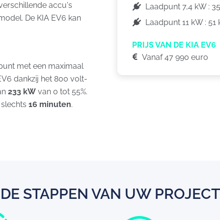
n verschillende accu's
Laadpunt 7,4 kW : 3
 model. De KIA EV6 kan
Laadpunt 11 kW : 51
PRIJS VAN DE KIA EV6
Vanaf 47 990 euro
dpunt met een maximaal
EV6 dankzij het 800 volt-
an
233 kW
van 0 tot 55%.
 slechts
16 minuten
.
DE STAPPEN VAN UW PROJECT