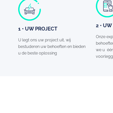
2 • UW
1 • UW PROJECT
Onze exp
U legt ons uw project uit, wij
behoeften
bestuderen uw behoeften en bieden
we u één
u de beste oplossing
voorleg