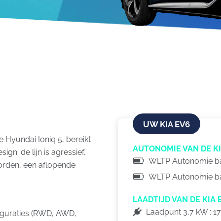
UW KIA EV6
Hyundai Ioniq 5, bereikt
AUTONOMIE VAN DE KI
ign: de lijn is agressief,
WLTP Autonomie bat
orden, een aflopende
WLTP Autonomie batt
LAADTIJD VAN DE KIA 
Laadpunt 3,7 kW : 1
figuraties (RWD, AWD,