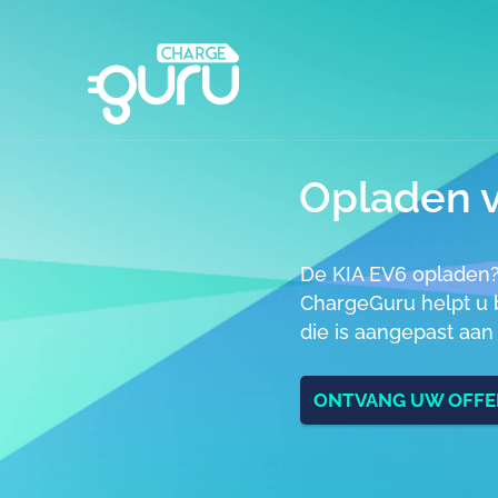
Opladen v
De KIA EV6 opladen
ChargeGuru helpt u b
die is aangepast aa
ONTVANG UW OFF