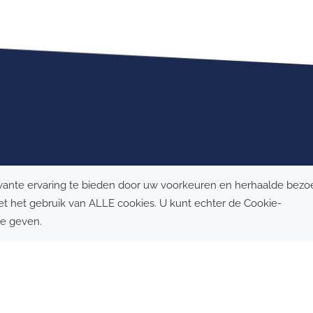
ENSTEN
LAADPUNT
huis
Een laadpunt kiezen
rknemers en bezoekers
Snelladen
restaurants
vante ervaring te bieden door uw voorkeuren en herhaalde bez
et het gebruik van ALLE cookies. U kunt echter de Cookie-
oorwaarden
-
Privacybeleid
-
Cookies
te geven.