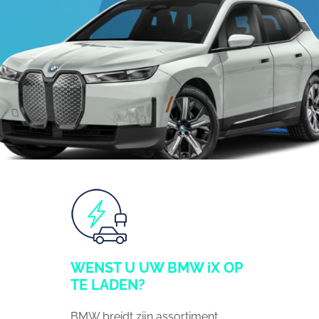
WENST U UW BMW iX OP
TE LADEN?
BMW breidt zijn assortiment