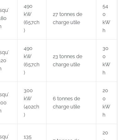
490
54
squ’
kW
27
tonnes de
0
380
(657ch
charge utile
kW
m
)
h
490
30
squ’
kW
23
tonnes de
0
320
(657ch
charge utile
kW
m
)
h
300
20
squ’
kW
6
tonnes de
0
200
(402ch
charge utile
kW
m
)
h
20
squ’
135