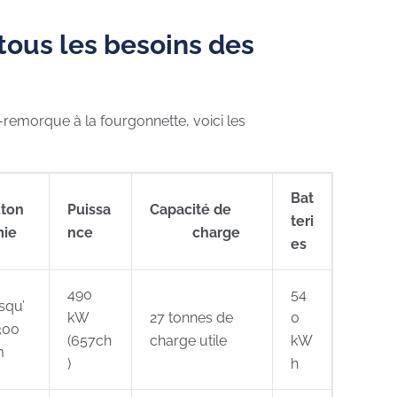
tous les besoins des
-remorque à la fourgonnette, voici les
Bat
ton
Puissa
Capacité de
teri
ie
nce
charge
es
490
54
squ’
kW
27
tonnes de
0
300
(657ch
charge utile
kW
m
)
h