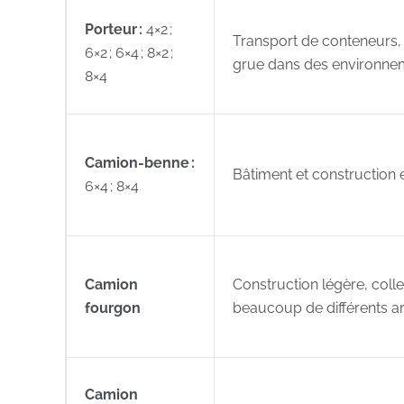
Porteur :
4×2 ;
Transport de conteneurs, 
6×2 ; 6×4 ; 8×2 ;
grue dans des environnem
8×4
Camion-benne :
Bâtiment et construction 
6×4 ; 8×4
Camion
Construction légère, colle
fourgon
beaucoup de différents a
Camion