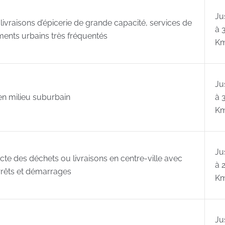
Ju
livraisons d’épicerie de grande capacité, services de
à 
ents urbains très fréquentés
K
Ju
en milieu suburbain
à 
K
Ju
cte des déchets ou livraisons en centre-ville avec
à 
rrêts et démarrages
K
Ju