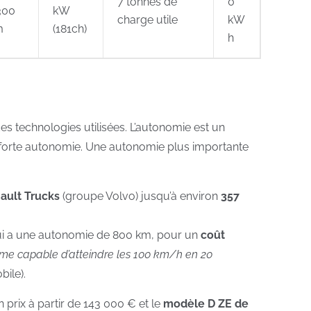
7
tonnes de
0
300
kW
charge utile
kW
m
(181ch)
h
 technologies utilisées. L’autonomie est un
ne forte autonomie. Une autonomie plus importante
ault Trucks
(groupe Volvo) jusqu’à environ
357
i a une autonomie de 800 km, pour un
coût
me capable d’atteindre les 100 km/h en 20
bile).
rix à partir de 143 000 € et le
modèle D ZE de