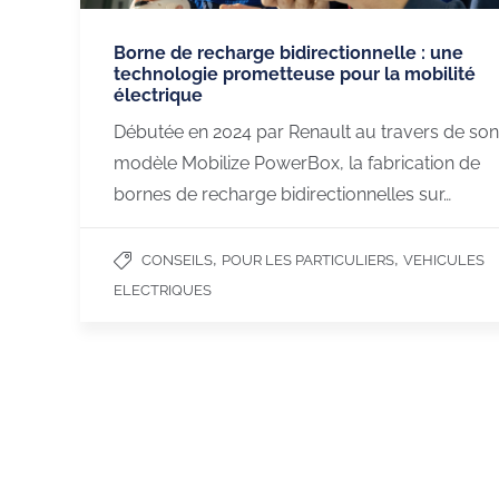
Borne de recharge bidirectionnelle : une
technologie prometteuse pour la mobilité
électrique
Débutée en 2024 par Renault au travers de son
modèle Mobilize PowerBox, la fabrication de
bornes de recharge bidirectionnelles sur…
ChargeGuru
Recharge électri
,
,
CONSEILS
POUR LES PARTICULIERS
VEHICULES
ELECTRIQUES
À propos de nous
Nos bornes de rech
Exercer mon droit de
Véhicules 100% élec
rétractation
Véhicules hybrides
Nous recrutons
Utilitaires 100% élec
Nous contacter
Aides à la mobilité é
Français (France)