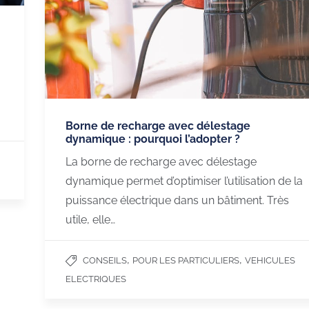
Borne de recharge avec délestage
dynamique : pourquoi l’adopter ?
que
Qualité, Sécurité et
ChargeGuru e
La borne de recharge avec délestage
Environnement
labéllisé
dynamique permet d’optimiser l’utilisation de la
arge
puissance électrique dans un bâtiment. Très
Notre politique QSE
trique
utile, elle…
Nos études de cas
trique
,
,
CGV B2C
CONSEILS
POUR LES PARTICULIERS
VEHICULES
lectrique
ELECTRIQUES
CGU