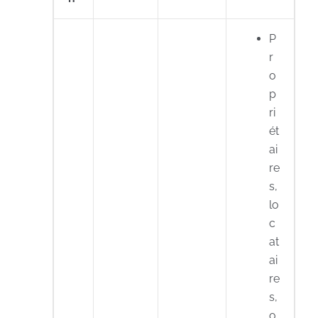
P
r
o
p
ri
ét
ai
re
s,
lo
c
at
ai
re
s,
o