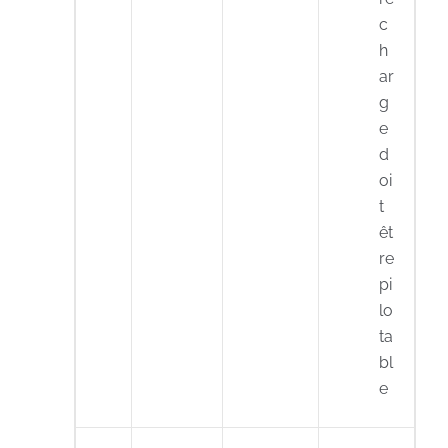
c
h
ar
g
e
d
oi
t
êt
re
pi
lo
ta
bl
e