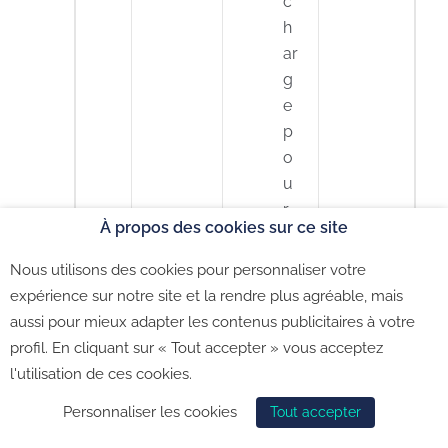
c
h
ar
g
e
p
o
u
r
À propos des cookies sur ce site
u
n
Nous utilisons des cookies pour personnaliser votre
e
expérience sur notre site et la rendre plus agréable, mais
s
aussi pour mieux adapter les contenus publicitaires à votre
ol
profil. En cliquant sur « Tout accepter » vous acceptez
ut
l'utilisation de ces cookies.
io
Personnaliser les cookies
Tout accepter
n
in