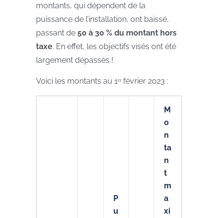
montants, qui dépendent de la
puissance de l’installation, ont baissé,
passant de
50 à 30 % du montant hors
taxe
. En effet, les objectifs visés ont été
largement dépassés !
Voici les montants au 1ᵉʳ février 2023 :
M
o
n
ta
n
t
m
P
a
u
xi