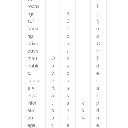
recha
T
rge
A
+
sur
C
3
parki
t
0
ng
o
0
privé
u
€
ouve
t
H
rt au
O
e
T
publi
u
s
d
c,
v
p
e
jusqu
e
u
s
’à 5
rt
is
u
PDC,
à
s
r
inféri
t
a
3
p
eur
o
n
0
ri
ou
u
c
%
m
égal
t
e
e