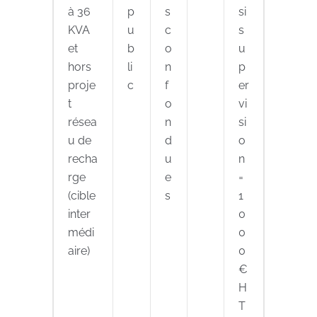
à 36
p
s
si
KVA
u
c
s
et
b
o
u
hors
li
n
p
proje
c
f
er
t
o
vi
résea
n
si
u de
d
o
recha
u
n
rge
e
=
(cible
s
1
inter
0
médi
0
aire)
0
€
H
T