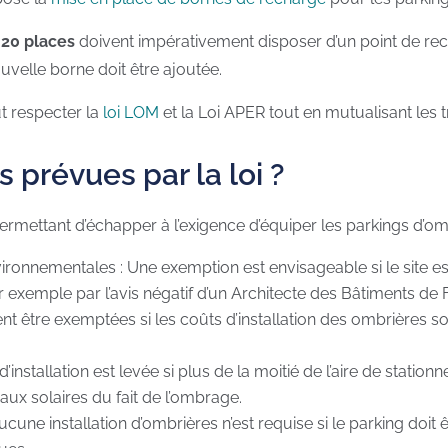
 20 places
doivent impérativement disposer d’un point de re
uvelle borne doit être ajoutée.
t respecter la
loi LOM
et la Loi APER tout en mutualisant les
 prévues par la loi ?
 permettant d’échapper à l’exigence d’équiper les parkings d’omb
nvironnementales : Une exemption est envisageable si le site 
 exemple par l’avis négatif d’un Architecte des Bâtiments de 
nt être exemptées si les coûts d’installation des ombrières sol
 d’installation est levée si plus de la moitié de l’aire de stati
eaux solaires du fait de l’ombrage.
ucune installation d’ombrières n’est requise si le parking doit