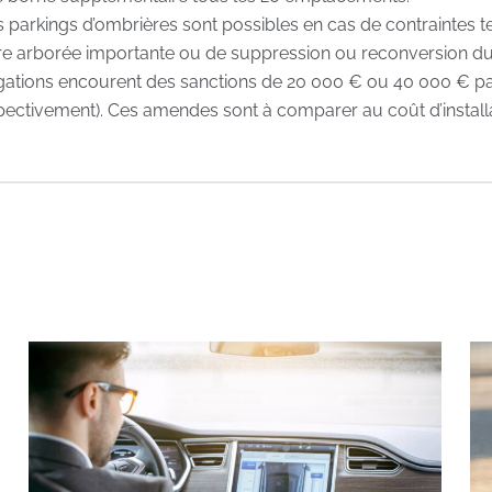
s parkings d’ombrières sont possibles en cas de contraintes 
re arborée importante ou de suppression ou reconversion du
gations encourent des sanctions de 20 000 € ou 40 000 € par a
ectivement). Ces amendes sont à comparer au coût d’installa
que
Qualité, Sécurité et
ChargeGuru e
Environnement
labéllisé
arge
Notre politique QSE
trique