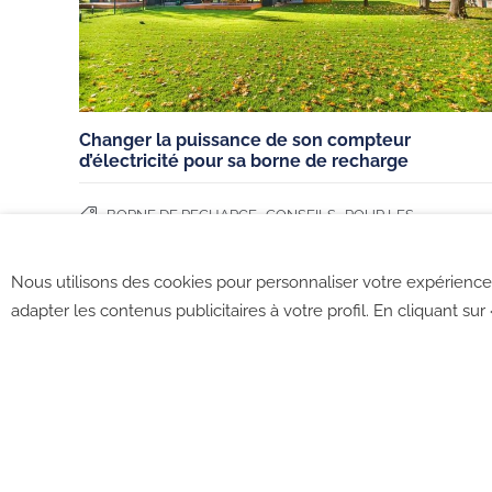
rétractation
Véhicules hybrides
Nous recrutons
Utilitaires 100% élec
Nous contacter
Aides à la mobilité é
Changer la puissance de son compteur
Français (France)
d’électricité pour sa borne de recharge
,
,
BORNE DE RECHARGE
CONSEILS
POUR LES
PARTICULIERS
Nous utilisons des cookies pour personnaliser votre expérience 
adapter les contenus publicitaires à votre profil. En cliquant sur