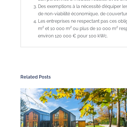
Des exemptions à la nécessité d’équiper le
de non-viabilité économique, de couvertu
Les entreprises ne respectant pas ces obli
m² et 10 000 m² ou plus de 10 000 m² resp
environ 120 000 € pour 100 kWc.
Related Posts
ChargeGuru
Recharge électri
À propos de nous
Nos bornes de rech
Exercer mon droit de
Véhicules 100% élec