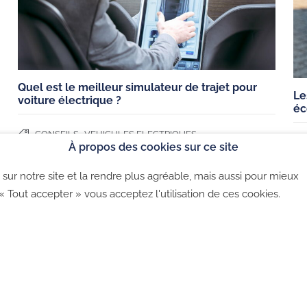
Nos études de cas
trique
CGV B2C
lectrique
CGU
Quel est le meilleur simulateur de trajet pour
Le
voiture électrique ?
Politique de co
éc
,
CONSEILS
VEHICULES ELECTRIQUES
À propos des cookies sur ce site
sur notre site et la rendre plus agréable, mais aussi pour mieux
©2026 - CGU - CGV - Politique de confidentialité - Politique 
 « Tout accepter » vous acceptez l'utilisation de ces cookies.