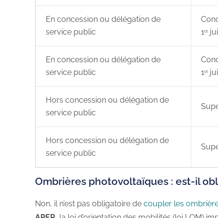
En concession ou délégation de
Conc
service public
1ᵉʳ j
En concession ou délégation de
Conc
service public
1ᵉʳ j
Hors concession ou délégation de
Supe
service public
Hors concession ou délégation de
Supe
service public
Ombrières photovoltaïques : est-il ob
Non, il n’est pas obligatoire de
coupler les ombrièr
APER,
la loi d’orientation des mobilités (loi LOM) i